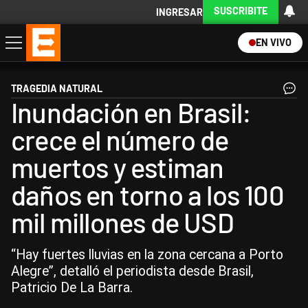
SUSCRIBITE
INGRESAR
EN VIVO
Economía
Política
Internacional
Actualidad
Descargá la App
TRAGEDIA NATURAL
Inundación en Brasil:
crece el número de
muertos y estiman
daños en torno a los 100
mil millones de USD
“Hay fuertes lluvias en la zona cercana a Porto
Alegre”, detalló el periodista desde Brasil,
Patricio De La Barra.