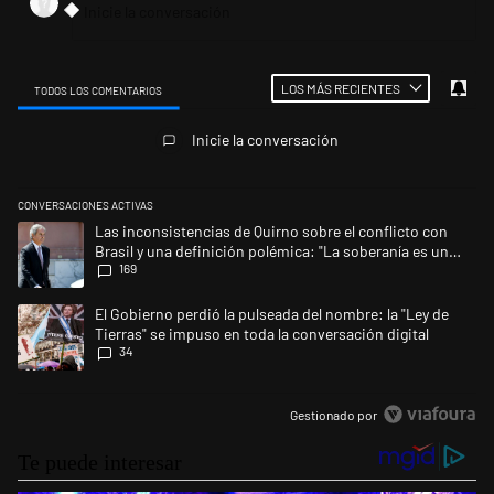
LOS MÁS RECIENTES
TODOS LOS COMENTARIOS
Todos los comentarios
Inicie la conversación
CONVERSACIONES ACTIVAS
Este listado muestra los artículos con más comentarios en los últimos 
Un artículo de tendencia con el título "Las inconsistencias de Quirno s
Las inconsistencias de Quirno sobre el conflicto con
Brasil y una definición polémica: "La soberanía es un
169
concepto antiguo"
Un artículo de tendencia con el título "El Gobierno perdió la pulseada d
El Gobierno perdió la pulseada del nombre: la "Ley de
Tierras" se impuso en toda la conversación digital
34
Gestionado por