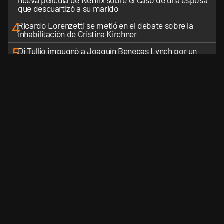
nueva película de Netflix sobre el caso de una esposa
que descuartizó a su marido
4
Ricardo Lorenzetti se metió en el debate sobre la
inhabilitación de Cristina Kirchner
5
Di Tullio impugnó a Joaquín Benegas Lynch por un
presunto conflicto de intereses en el debate de la Ley
de Tierras
VER MÁS
CANALES RSS
QUIENES SOMOS
CONTÁCTENOS
PRIVAC