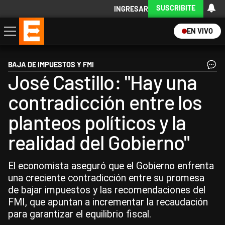
SUSCRIBITE
INGRESAR
EN VIVO
Economía
Política
Internacional
Actualidad
Descargá la App
BAJA DE IMPUESTOS Y FMI
José Castillo: "Hay una
contradicción entre los
planteos políticos y la
realidad del Gobierno"
El economista aseguró que el Gobierno enfrenta
una creciente contradicción entre su promesa
de bajar impuestos y las recomendaciones del
FMI, que apuntan a incrementar la recaudación
para garantizar el equilibrio fiscal.