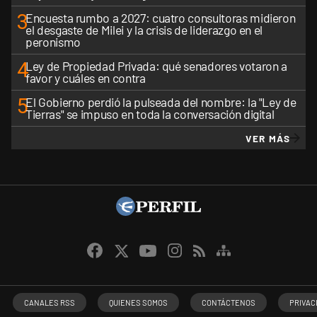
3
Encuesta rumbo a 2027: cuatro consultoras midieron
el desgaste de Milei y la crisis de liderazgo en el
peronismo
4
Ley de Propiedad Privada: qué senadores votaron a
favor y cuáles en contra
5
El Gobierno perdió la pulseada del nombre: la "Ley de
Tierras" se impuso en toda la conversación digital
VER MÁS
CANALES RSS
QUIENES SOMOS
CONTÁCTENOS
PRIVAC