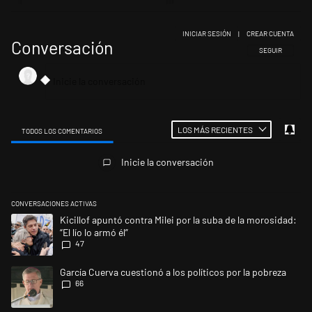
INICIAR SESIÓN
|
CREAR CUENTA
Conversación
SIGA ESTA CONV
SEGUIR
LOS MÁS RECIENTES
TODOS LOS COMENTARIOS
Todos los comentarios
Inicie la conversación
CONVERSACIONES ACTIVAS
Este listado muestra los artículos con más comentarios en los últimos 
Un artículo de tendencia con el título "Kicillof apuntó contra Milei por l
Kicillof apuntó contra Milei por la suba de la morosidad:
“El lío lo armó él”
47
Un artículo de tendencia con el título "García Cuerva cuestionó a los po
García Cuerva cuestionó a los políticos por la pobreza
66