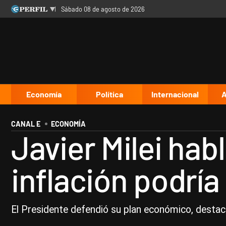
sábado 08 de agosto de 2026
Últimas noticias
Inicio
Ahora
Opinión
Cultura
Arte
Educación
Videos
Córdoba
Reperfilar
Diario del Juicio
Economía
Política
Internacional
A
CANAL E
ECONOMÍA
Javier Milei hab
inflación podrí
El Presidente defendió su plan económico, destacó e