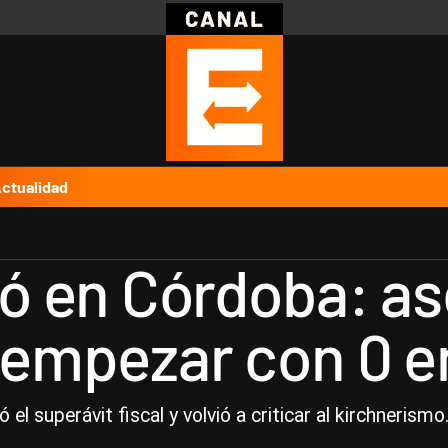
Política
Pymes
Salud
Internacional
Clima
Deportes
Business
Noticias
Caras
ctualidad
ló en Córdoba: as
a empezar con 0 
l superávit fiscal y volvió a criticar al kirchnerismo