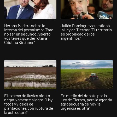
Hernán Madera sobre la
Julián Domínguez cuestionó
interna del peronismo: "Para
la Ley de Tierras: “El territorio
no ser un segundo Alberto
es propiedad de los
vos tenés que derrotar a
argentinos”
Cristina Kirchner”
El exceso de lluvias afectó
En medio del debate por la
negativamente al agro: "Hay
Ley de Tierras, para la agenda
fotos y videos de
agropecuaria de hoy "la
plantaciones con ruptura de
urgencia es otra"
la estructura"