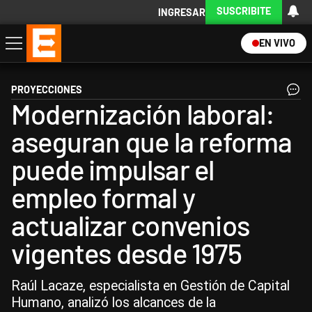
SUSCRIBITE
INGRESAR
EN VIVO
Economía
Política
Internacional
Actualidad
Descargá la App
PROYECCIONES
Modernización laboral:
aseguran que la reforma
puede impulsar el
empleo formal y
actualizar convenios
vigentes desde 1975
Raúl Lacaze, especialista en Gestión de Capital
Humano, analizó los alcances de la