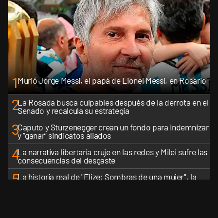
1
Murió Jorge Messi, el papá de Lionel Messi, en Rosario
2
La Rosada busca culpables después de la derrota en el
Senado y recalcula su estrategia
3
Caputo y Sturzenegger crean un fondo para indemnizar
y “ganar” sindicatos aliados
4
La narrativa libertaria cruje en las redes y Milei sufre las
consecuencias del desgaste
5
La historia real de "Elize: Sombras de una mujer", la
nueva película de Netflix sobre el caso de una esposa
que descuartizó a su marido
VER MÁS