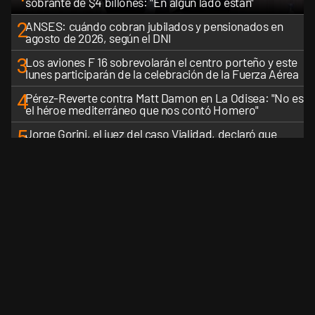
sobrante de $4 billones: "En algún lado están"
2
ANSES: cuándo cobran jubilados y pensionados en
agosto de 2026, según el DNI
3
Los aviones F 16 sobrevolarán el centro porteño y este
lunes participarán de la celebración de la Fuerza Aérea
4
Pérez-Reverte contra Matt Damon en La Odisea: "No es
el héroe mediterráneo que nos contó Homero"
5
Jorge Gorini, el juez del caso Vialidad, declaró que
Cristina Kirchner está pagando las consecuencias de
cometer "un delito comprobado"
VER MÁS