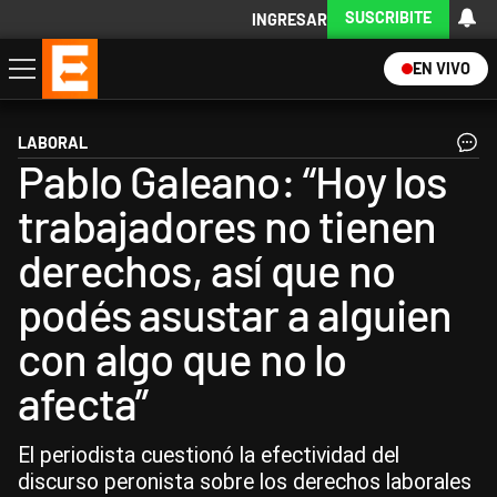
SUSCRIBITE
INGRESAR
EN VIVO
Economía
Política
Internacional
Actualidad
Descargá la App
LABORAL
Pablo Galeano: “Hoy los
trabajadores no tienen
derechos, así que no
podés asustar a alguien
con algo que no lo
afecta”
El periodista cuestionó la efectividad del
discurso peronista sobre los derechos laborales