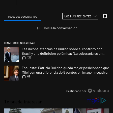
LOS MÁS RECIENTES
TODOS LOS COMENTARIOS
Todos los comentarios
Inicie la conversación
CONVERSACIONES ACTIVAS
Este listado muestra los artículos con más comentarios en los últimos 
Un artículo de tendencia con el título "Las inconsistencias de Quirno s
Las inconsistencias de Quirno sobre el conflicto con
Brasil y una definición polémica: "La soberanía es un
137
concepto antiguo"
Un artículo de tendencia con el título "Encuesta: Patricia Bullrich qu
Encuesta: Patricia Bullrich queda mejor posicionada que
Milei con una diferencia de 8 puntos en imagen negativa
69
Gestionado por