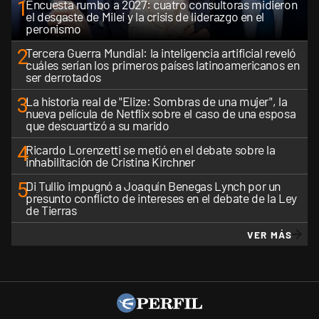
1
Encuesta rumbo a 2027: cuatro consultoras midieron
el desgaste de Milei y la crisis de liderazgo en el
peronismo
2
Tercera Guerra Mundial: la inteligencia artificial reveló
cuáles serían los primeros países latinoamericanos en
ser derrotados
3
La historia real de "Elize: Sombras de una mujer", la
nueva película de Netflix sobre el caso de una esposa
que descuartizó a su marido
4
Ricardo Lorenzetti se metió en el debate sobre la
inhabilitación de Cristina Kirchner
5
Di Tullio impugnó a Joaquín Benegas Lynch por un
presunto conflicto de intereses en el debate de la Ley
de Tierras
VER MÁS