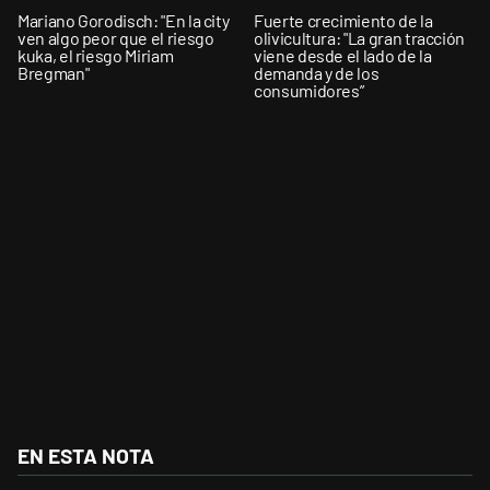
Mariano Gorodisch: "En la city
Fuerte crecimiento de la
ven algo peor que el riesgo
olivicultura: "La gran tracción
kuka, el riesgo Miriam
viene desde el lado de la
Bregman"
demanda y de los
consumidores”
EN ESTA NOTA