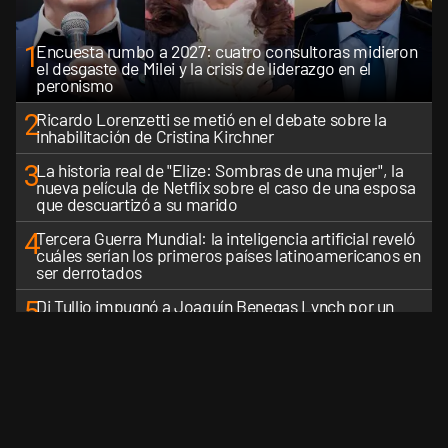
1
Encuesta rumbo a 2027: cuatro consultoras midieron
el desgaste de Milei y la crisis de liderazgo en el
peronismo
2
Ricardo Lorenzetti se metió en el debate sobre la
inhabilitación de Cristina Kirchner
3
La historia real de "Elize: Sombras de una mujer", la
nueva película de Netflix sobre el caso de una esposa
que descuartizó a su marido
4
Tercera Guerra Mundial: la inteligencia artificial reveló
cuáles serían los primeros países latinoamericanos en
ser derrotados
5
Di Tullio impugnó a Joaquín Benegas Lynch por un
presunto conflicto de intereses en el debate de la Ley
de Tierras
VER MÁS