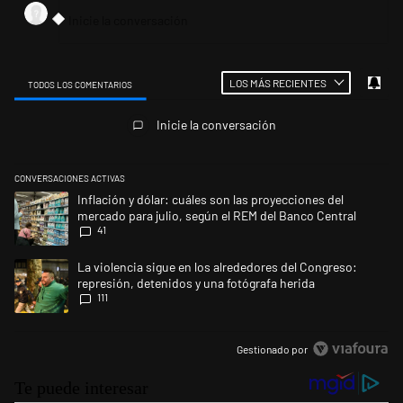
LOS MÁS RECIENTES
TODOS LOS COMENTARIOS
Todos los comentarios
Inicie la conversación
CONVERSACIONES ACTIVAS
Este listado muestra los artículos con más comentarios en los últimos 
Un artículo de tendencia con el título "Inflación y dólar: cuáles son la
Inflación y dólar: cuáles son las proyecciones del
mercado para julio, según el REM del Banco Central
41
Un artículo de tendencia con el título "La violencia sigue en los alrede
La violencia sigue en los alrededores del Congreso:
represión, detenidos y una fotógrafa herida
111
Gestionado por