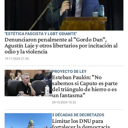
"ESTÉTICA FASCISTA Y LGBT ODIANTE"
Denunciaron penalmente al "Gordo Dan",
Agustín Laje y otros libertarios por incitación al
odio y la violencia
19-11-2024 21:34
PROYECTO DE LEY
Esteban Paulón: "No
sabemos si Caputo es parte
del triángulo de hierro o es
un fantasma"
29-10-2024 10:32
3 DÉCADAS DE DECRETAZOS
Limitar los DNU para
fortalecer la democracia