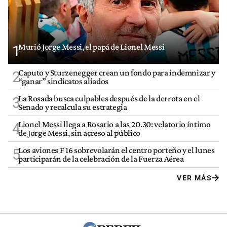
Murió Jorge Messi, el papá de Lionel Messi
1
Caputo y Sturzenegger crean un fondo para indemnizar y
2
“ganar” sindicatos aliados
La Rosada busca culpables después de la derrota en el
3
Senado y recalcula su estrategia
Lionel Messi llega a Rosario a las 20.30: velatorio íntimo
4
de Jorge Messi, sin acceso al público
Los aviones F 16 sobrevolarán el centro porteño y el lunes
5
participarán de la celebración de la Fuerza Aérea
VER MÁS