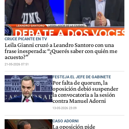
CRUCE PICANTE EN TV
Leila Gianni cruzó a Leandro Santoro con una
frase inesperada: “¿Querés saber con quién me
acuesto?”
21-05-2026 07:51
FESTEJA EL JEFE DE GABINETE
Por falta de quorum, la
oposición debió suspender
la convocatoria a la sesión
contra Manuel Adorni
13-05-2026 23:09
CASO ADORNI
La oposición pide