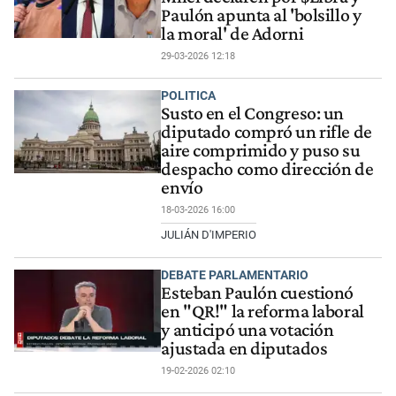
Paulón apunta al 'bolsillo y
la moral' de Adorni
29-03-2026 12:18
POLITICA
Susto en el Congreso: un
diputado compró un rifle de
aire comprimido y puso su
despacho como dirección de
envío
18-03-2026 16:00
JULIÁN D'IMPERIO
DEBATE PARLAMENTARIO
Esteban Paulón cuestionó
en "QR!" la reforma laboral
y anticipó una votación
ajustada en diputados
19-02-2026 02:10