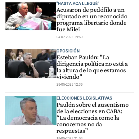
"HASTA ACA LLEGUÉ"
Acusaron de pedófilo a un
diputado en un reconocido
programa libertario donde
fue Milei
04-07-2025 19:50
OPOSICIÓN
Esteban Paulón: "La
dirigencia política no está a
la altura de lo que estamos
viviendo"
28-05-2025 12:35
ELECCIONES LEGISLATIVAS
Paulón sobre el ausentismo
de la elecciones en CABA:
“La democracia como la
conocemos no da
respuestas”
18-05-2025 21:03