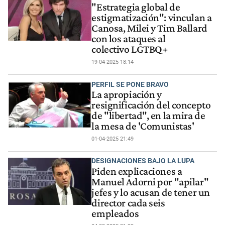
"Estrategia global de
estigmatización": vinculan a
Canosa, Milei y Tim Ballard
con los ataques al
colectivo LGTBQ+
19-04-2025 18:14
PERFIL SE PONE BRAVO
La apropiación y
resignificación del concepto
de "libertad", en la mira de
la mesa de 'Comunistas'
01-04-2025 21:49
DESIGNACIONES BAJO LA LUPA
Piden explicaciones a
Manuel Adorni por "apilar"
jefes y lo acusan de tener un
director cada seis
empleados