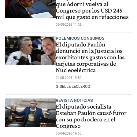
que Adorni vuelva al
Congreso por los USD 245
mil que gastó en refacciones
05-05-2026 11:02
POLÉMICOS CONSUMOS
El diputado Paulón
denunció en la Justicia los
exorbitantes gastos con las
tarjetas corporativas de
Nucleoeléctrica
04-05-2026 19:50
GISELLE LECLERCQ
REVISTA NOTICIAS
El diputado socialista
Esteban Paulón causó furor
con su pochoclera en el
Congreso
30-04-2026 16:55