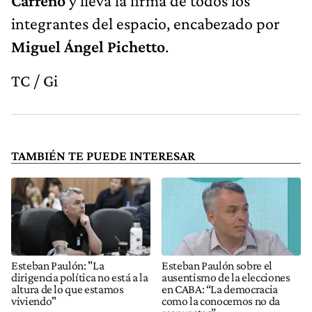
Carreño
y lleva la firma de todos los
integrantes del espacio, encabezado por
Miguel Ángel Pichetto
.
TC / Gi
TAMBIÉN TE PUEDE INTERESAR
Esteban Paulón: "La
Esteban Paulón sobre el
dirigencia política no está a la
ausentismo de la elecciones
altura de lo que estamos
en CABA: “La democracia
viviendo"
como la conocemos no da