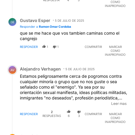
COMO
INAPROPIADO
Respuesta de Gustavo Esper.
Gustavo Esper
5 DE JULIO DE 2025
GE
Responder a
Ramon Omar Cordoba
que se me hace que vos tambien caminas como el
cangrejo
RESPONDER
1
1
COMPARTIR
MARCAR
COMO
INAPROPIADO
Comentario de Alejandro Verhagen.
Alejandro Verhagen
5 DE JULIO DE 2025
AV
Estamos peligrosamente cerca de pogromos contra
cualquier minoría o grupo que no nos guste o sea
señalado como el "enemigo". Ya sea por su
orientación sexual manifiesta, ideas políticas militadas,
inmigrantes "no deseados", profesión periodística,
etcétera. Cuando pase, quizás el estado no participe
Leer mas
de la agresión, pero mirará para otro lado
2
distraidamente como en la Europa de la edad media...
RESPONDER
COMPARTIR
MARCAR
RESPUESTAS
6
3
COMO
INAPROPIADO
Respuesta de Juan Solo.