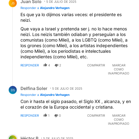
Juan Solo
5 DE JULIO DE 2025
JS
Responder a
Alejandro Verhagen
Es que ya lo dijimos varias veces: el presidente es
neizi.
Que vaya a Israel y pretenda ser j. no lo hace menos
neizi. Los neizis también odiaban y perseguían a los
comunistas (como Milei), a los LGBTQ (como Milei), a
los grones (como Milei), a los artistas independientes
(como Milei), a los periodistas e intelectuales
independientes (como Milei), etc.
RESPONDER
4
2
COMPARTIR
MARCAR
COMO
INAPROPIADO
Respuesta de Delfina Soler.
Delfina Soler
5 DE JULIO DE 2025
DS
Responder a
Alejandro Verhagen
Con ir hasta el siglo pasado, el Siglo XX , alcanza, y en
el corazón de la Europa occidental y cristiana.
RESPONDER
1
0
COMPARTIR
MARCAR
COMO
INAPROPIADO
Comentario de Héctor B.
Héctor B
5 DE JULIO DE 2025