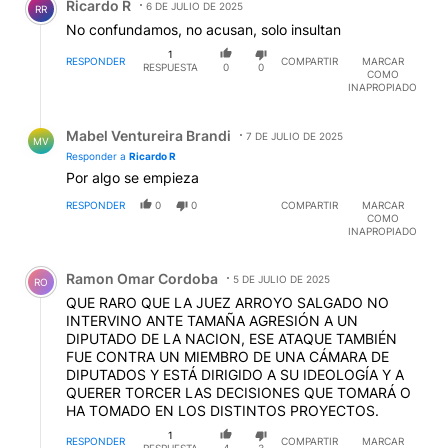
Ricardo R
6 DE JULIO DE 2025
RR
No confundamos, no acusan, solo insultan
1
RESPONDER
COMPARTIR
MARCAR
RESPUESTA
0
0
COMO
INAPROPIADO
Respuesta de Mabel Ventureira Brandi.
Mabel Ventureira Brandi
7 DE JULIO DE 2025
MV
Responder a
Ricardo R
Por algo se empieza
RESPONDER
0
0
COMPARTIR
MARCAR
COMO
INAPROPIADO
Comentario de Ramon Omar Cordoba.
Ramon Omar Cordoba
5 DE JULIO DE 2025
RO
QUE RARO QUE LA JUEZ ARROYO SALGADO NO
INTERVINO ANTE TAMAÑA AGRESIÓN A UN
DIPUTADO DE LA NACION, ESE ATAQUE TAMBIÉN
FUE CONTRA UN MIEMBRO DE UNA CÁMARA DE
DIPUTADOS Y ESTÁ DIRIGIDO A SU IDEOLOGÍA Y A
QUERER TORCER LAS DECISIONES QUE TOMARÁ O
HA TOMADO EN LOS DISTINTOS PROYECTOS.
1
RESPONDER
COMPARTIR
MARCAR
RESPUESTA
4
3