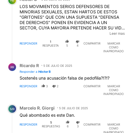
HB
LOS MOVIMIENTOS SERIOS DEFENSORES DE
MINORIAS SEXUALES, ESTAN HARTOS DE ESTOS
"GRITONES" QUE CON UNA SUPUESTA "DEFENSA
DE DERECHOS" PONEN EN EVIDENCIA A UN
SECTOR, CUYA MAYORIA PRETENDE HACER SU VIDA,
SIN ESTRIDENCIAS, TRANQUILIS... LONDRES,
Leer mas
AMSTERDAM, BARCELONA, LAS MANIFESTACIONES
1
SON COLORIDAS, SON TURISTICAS, PERO ENTRE
RESPONDER
COMPARTIR
MARCAR
RESPUESTA
5
4
COMO
PARES, Y DE NINGUNA MANERA HAY GENTE COMO
INAPROPIADO
ESTE MUCHACHO VOCIFERANDO "DIFERENCIAS"
QUE ESTAN MAS EN SU MENTE QUE EN LA
Respuesta de Ricardo R.
REALIDAD... Y NI DUDAR QUE HAY UN NEGOCIO,
Ricardo R
5 DE JULIO DE 2025
RR
CON EL KIRCHERIO, SI NO HAY NADA MAS ANTIGAY
Responder a
Héctor B
QUE ELLOS...
Sostenés una acusación falsa de pedofilia?!?!?
RESPONDER
3
2
COMPARTIR
MARCAR
COMO
INAPROPIADO
Comentario de Marcelo R. Giorgi.
Marcelo R. Giorgi
5 DE JULIO DE 2025
MR
Qué abombado es este Dan.
5
RESPONDER
COMPARTIR
MARCAR
RESPUESTAS
6
3
COMO
INAPROPIADO