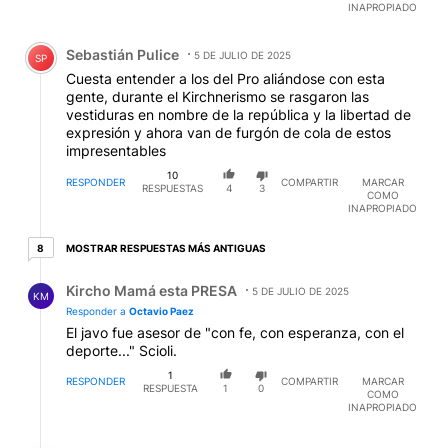
INAPROPIADO
Comentario de Sebastián Pulice.
Sebastián Pulice
5 DE JULIO DE 2025
SP
Cuesta entender a los del Pro aliándose con esta
gente, durante el Kirchnerismo se rasgaron las
vestiduras en nombre de la república y la libertad de
expresión y ahora van de furgón de cola de estos
impresentables
10
RESPONDER
COMPARTIR
MARCAR
RESPUESTAS
4
3
COMO
INAPROPIADO
8 respuestas más antiguas
MOSTRAR RESPUESTAS MÁS ANTIGUAS
8
Respuesta de Kircho Mamá esta PRESA.
Kircho Mamá esta PRESA
5 DE JULIO DE 2025
KM
Responder a
Octavio Paez
El javo fue asesor de "con fe, con esperanza, con el
deporte..." Scioli.
1
RESPONDER
COMPARTIR
MARCAR
RESPUESTA
1
0
COMO
INAPROPIADO
Respuesta de Octavio Paez.