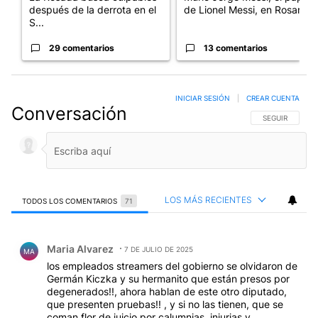
después de la derrota en el
de Lionel Messi, en Rosario
S...
29 comentarios
13 comentarios
INICIAR SESIÓN
|
CREAR CUENTA
Conversación
SIGA ESTA CO
SEGUIR
LOS MÁS RECIENTES
TODOS LOS COMENTARIOS
71
Todos los comentarios
Comentario de Maria Alvarez.
Maria Alvarez
7 DE JULIO DE 2025
MA
los empleados streamers del gobierno se olvidaron de
Germán Kiczka y su hermanito que están presos por
degenerados!!, ahora hablan de este otro diputado,
que presenten pruebas!! , y si no las tienen, que se
coman flor de juicio por calumnias ,injurias y