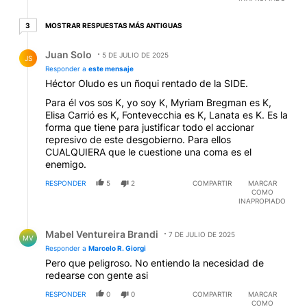
3 respuestas más antiguas
MOSTRAR RESPUESTAS MÁS ANTIGUAS
3
Respuesta de Juan Solo.
Juan Solo
5 DE JULIO DE 2025
JS
Responder a
este mensaje
Héctor Oludo es un ñoqui rentado de la SIDE.
Para él vos sos K, yo soy K, Myriam Bregman es K,
Elisa Carrió es K, Fontevecchia es K, Lanata es K. Es la
forma que tiene para justificar todo el accionar
represivo de este desgobierno. Para ellos
CUALQUIERA que le cuestione una coma es el
enemigo.
RESPONDER
5
2
COMPARTIR
MARCAR
COMO
INAPROPIADO
Respuesta de Mabel Ventureira Brandi.
Mabel Ventureira Brandi
7 DE JULIO DE 2025
MV
Responder a
Marcelo R. Giorgi
Pero que peligroso. No entiendo la necesidad de
redearse con gente asi
RESPONDER
0
0
COMPARTIR
MARCAR
COMO