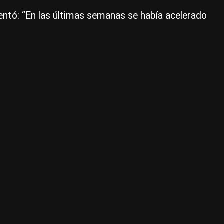
Mil
mentó: “En las últimas semanas se había acelerado
se
su
en
un
at
del
tip
de
ca
|
Ce