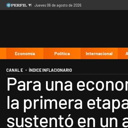
jueves 06 de agosto de 2026
Últimas noticias
Inicio
Ahora
Opinión
Cultura
Arte
Educación
Videos
Córdoba
Reperfilar
Diario del Juicio
Economía
Política
Internacional
A
CANAL E
ÍNDICE INFLACIONARIO
Para una econom
la primera etapa
sustentó en un 