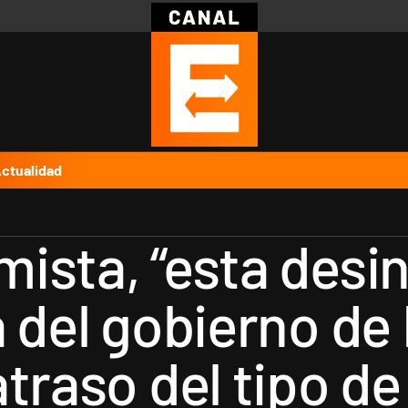
Política
Pymes
Salud
Internacional
Clima
Deportes
Business
Noticias
Caras
ctualidad
ista, “esta desin
 del gobierno de 
atraso del tipo d