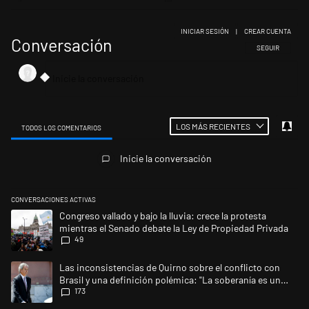
INICIAR SESIÓN
|
CREAR CUENTA
Conversación
SIGA ESTA CONV
SEGUIR
LOS MÁS RECIENTES
TODOS LOS COMENTARIOS
Todos los comentarios
Inicie la conversación
CONVERSACIONES ACTIVAS
Este listado muestra los artículos con más comentarios en los últimos 
Un artículo de tendencia con el título "Congreso vallado y bajo la lluvi
Congreso vallado y bajo la lluvia: crece la protesta
mientras el Senado debate la Ley de Propiedad Privada
49
Un artículo de tendencia con el título "Las inconsistencias de Quirno s
Las inconsistencias de Quirno sobre el conflicto con
Brasil y una definición polémica: "La soberanía es un
173
concepto antiguo"