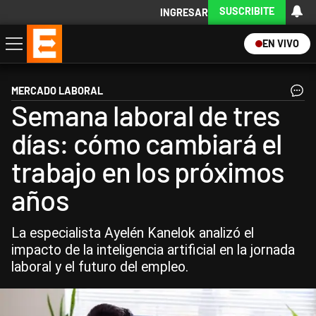
SUSCRIBITE
INGRESAR
EN VIVO
Economía
Política
Internacional
Actualidad
Descargá la App
MERCADO LABORAL
Semana laboral de tres
días: cómo cambiará el
trabajo en los próximos
años
La especialista Ayelén Kanelok analizó el
impacto de la inteligencia artificial en la jornada
laboral y el futuro del empleo.