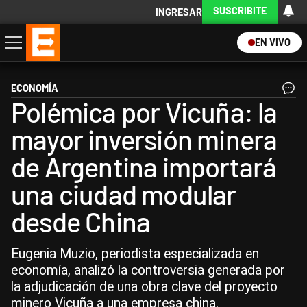
SUSCRIBITE
INGRESAR
EN VIVO
Economía
Política
Internacional
Actualidad
Descargá la App
ECONOMÍA
Polémica por Vicuña: la
mayor inversión minera
de Argentina importará
una ciudad modular
desde China
Eugenia Muzio, periodista especializada en
economía, analizó la controversia generada por
la adjudicación de una obra clave del proyecto
minero Vicuña a una empresa china.