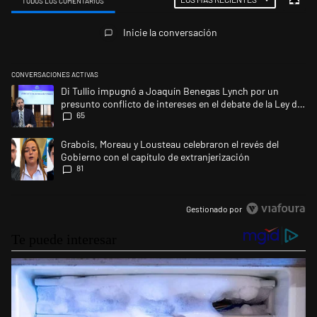
TODOS LOS COMENTARIOS
Todos los comentarios
Inicie la conversación
CONVERSACIONES ACTIVAS
Este listado muestra los artículos con más comentarios en los últimos 
Un artículo de tendencia con el título "Di Tullio impugnó a Joaquín Ben
Di Tullio impugnó a Joaquín Benegas Lynch por un
presunto conflicto de intereses en el debate de la Ley de
65
Tierras
Un artículo de tendencia con el título "Grabois, Moreau y Lousteau cele
Grabois, Moreau y Lousteau celebraron el revés del
Gobierno con el capítulo de extranjerización
81
Gestionado por