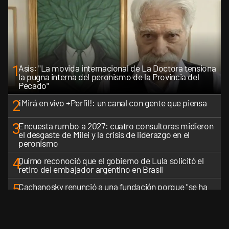
1
Asís: "La movida internacional de La Doctora tensiona
la pugna interna del peronismo de la Provincia del
Pecado"
2
¡Mirá en vivo +Perfil!: un canal con gente que piensa
3
Encuesta rumbo a 2027: cuatro consultoras midieron
el desgaste de Milei y la crisis de liderazgo en el
peronismo
4
Quirno reconoció que el gobierno de Lula solicitó el
retiro del embajador argentino en Brasil
5
Cachanosky renunció a una fundación porque "se ha
transformado en una especie de Instituto Patria
incondicional de la gestión de Milei"
VER MÁS