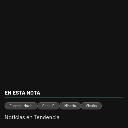
EN ESTA NOTA
Eugenia Muzio
Canal E
Minería
Vicuña
Noticias en Tendencia
Este listado muestra los artículos con más comentarios en los últimos 