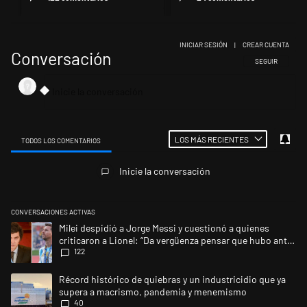
INICIAR SESIÓN
|
CREAR CUENTA
Conversación
SIGA ESTA CONV
SEGUIR
LOS MÁS RECIENTES
TODOS LOS COMENTARIOS
Todos los comentarios
Inicie la conversación
CONVERSACIONES ACTIVAS
Este listado muestra los artículos con más comentarios en los últimos 
Un artículo de tendencia con el título "Milei despidió a Jorge Messi y 
Milei despidió a Jorge Messi y cuestionó a quienes
criticaron a Lionel: “Da vergüenza pensar que hubo anti-
122
Messi”
Un artículo de tendencia con el título "Récord histórico de quiebras
Récord histórico de quiebras y un industricidio que ya
supera a macrismo, pandemia y menemismo
40