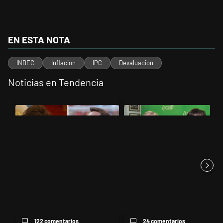
EN ESTA NOTA
INDEC
Inflacion
IPC
Devaluacion
Noticias en Tendencia
Este listado muestra los artículos con más comentarios en los últimos 
Un artículo de tendencia con el título "Milei despidió a Jorge Messi
Un artículo de tendencia con el 
Milei despidió a Jorge Messi y
La empresa que se le plantó a
cuestionó a quienes crit...
Estados Unidos y hace neg...
122 comentarios
24 comentarios