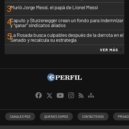
3
Murió Jorge Messi, el papá de Lionel Messi
4
Caputo y Sturzenegger crean un fondo para indemnizar
y “ganar” sindicatos aliados
5
La Rosada busca culpables después de la derrota en el
Senado y recalcula su estrategia
VER MÁS
CANALES RSS
QUIENES SOMOS
CONTÁCTENOS
PRIVAC