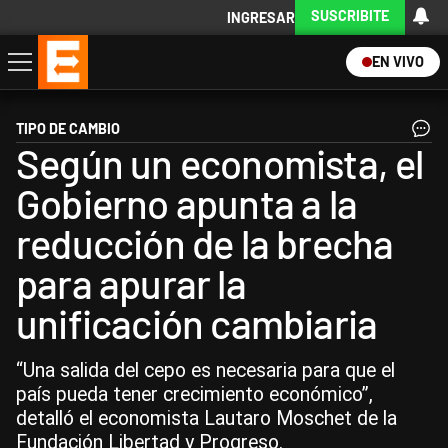
SUSCRIBITE
INGRESAR
EN VIVO
Economía
Política
Internacional
Actualidad
Descargá la App
TIPO DE CAMBIO
Según un economista, el
Gobierno apunta a la
reducción de la brecha
para apurar la
unificación cambiaria
“Una salida del cepo es necesaria para que el
país pueda tener crecimiento económico”,
detalló el economista Lautaro Moschet de la
Fundación Libertad y Progreso.