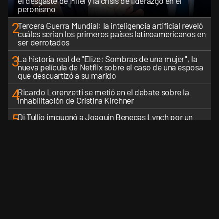
el desgaste de Milei y la crisis de liderazgo en el
peronismo
2
Tercera Guerra Mundial: la inteligencia artificial reveló
cuáles serían los primeros países latinoamericanos en
ser derrotados
3
La historia real de "Elize: Sombras de una mujer", la
nueva película de Netflix sobre el caso de una esposa
que descuartizó a su marido
4
Ricardo Lorenzetti se metió en el debate sobre la
inhabilitación de Cristina Kirchner
5
Di Tullio impugnó a Joaquín Benegas Lynch por un
presunto conflicto de intereses en el debate de la Ley
de Tierras
VER MÁS