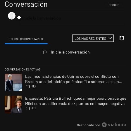
Conversación
SIGA ESTA CONV
SEGUIR
LOS MÁS RECIENTES
TODOS LOS COMENTARIOS
Todos los comentarios
Inicie la conversación
CONVERSACIONES ACTIVAS
Este listado muestra los artículos con más comentarios en los últimos 
Un artículo de tendencia con el título "Las inconsistencias de Quirno s
Las inconsistencias de Quirno sobre el conflicto con
Brasil y una definición polémica: "La soberanía es un
113
concepto antiguo"
Un artículo de tendencia con el título "Encuesta: Patricia Bullrich qu
Encuesta: Patricia Bullrich queda mejor posicionada que
Milei con una diferencia de 8 puntos en imagen negativa
40
Gestionado por