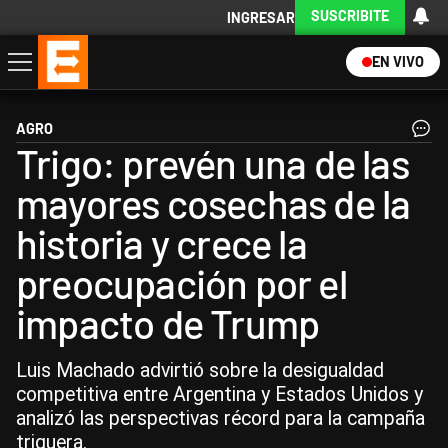
SUSCRIBITE
INGRESAR
EN VIVO
Economía
Política
Internacional
Actualidad
Descargá la App
AGRO
Trigo: prevén una de las
mayores cosechas de la
historia y crece la
preocupación por el
impacto de Trump
Luis Machado advirtió sobre la desigualdad
competitiva entre Argentina y Estados Unidos y
analizó las perspectivas récord para la campaña
triguera.