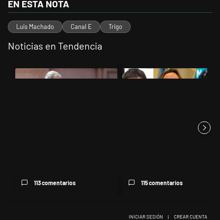
EN ESTA NOTA
Luis Machado
Canal E
Trigo
Noticias en Tendencia
Este listado muestra los artículos con más comentarios en los últimos 
Un artículo de tendencia con el título "Las inconsistencias de Quirno
Un artículo de tendencia con el t
Las inconsistencias de Quirno
Grabois, Moreau y Lousteau
sobre el conflicto con Br...
celebraron el revés del Gobi...
113 comentarios
115 comentarios
INICIAR SESIÓN
|
CREAR CUENTA