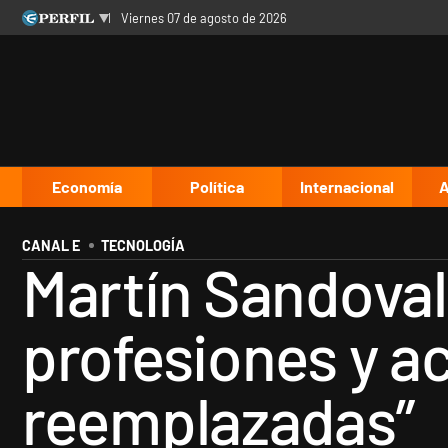
viernes 07 de agosto de 2026
Últimas noticias
Inicio
Ahora
Opinión
Cultura
Arte
Educación
Videos
Córdoba
Reperfilar
Diario del Juicio
Economía
Política
Internacional
A
CANAL E
TECNOLOGÍA
Martín Sandoval 
profesiones y a
reemplazadas”