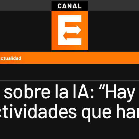
Política
Pymes
Salud
Internacional
Clima
Deportes
Business
Noticias
Caras
ctualidad
sobre la IA: “Hay 
ctividades que ha