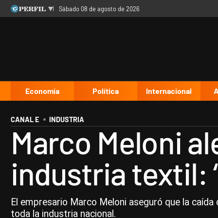
sábado 08 de agosto de 2026
Últimas noticias
Inicio
Ahora
Opinión
Cultura
Arte
Educación
Videos
Córdoba
Reperfilar
Diario del Juicio
Economía
Política
Internacional
A
CANAL E
INDUSTRIA
Marco Meloni ale
industria textil
El empresario Marco Meloni aseguró que la caída d
toda la industria nacional.