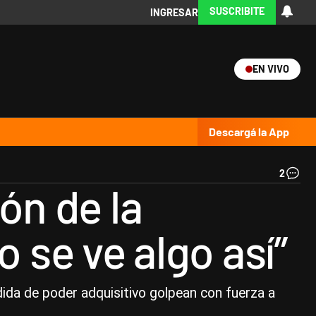
SUSCRIBITE
INGRESAR
EN VIVO
Ciencia
Protagonistas
Tecnología
CARAS
Exitoina
Turismo
Exitoina
Gaming
Vivo
Descargá la App
2
Ind
ón de la
tex
|
Not
o se ve algo así”
Ar
dida de poder adquisitivo golpean con fuerza a