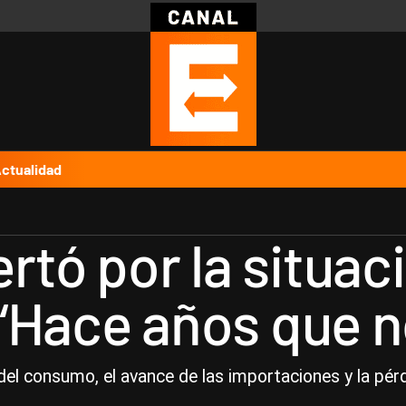
Política
Pymes
Salud
Internacional
Clima
Deportes
Business
Noticias
Caras
ctualidad
rtó por la situaci
: “Hace años que n
el consumo, el avance de las importaciones y la pér