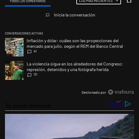
LOS MÁS RECIENTES
TODOS LOS COMENTARIOS
Todos los comentarios
Inicie la conversación
CONVERSACIONES ACTIVAS
Este listado muestra los artículos con más comentarios en los últimos 
Un artículo de tendencia con el título "Inflación y dólar: cuáles son la
Inflación y dólar: cuáles son las proyecciones del
mercado para julio, según el REM del Banco Central
41
Un artículo de tendencia con el título "La violencia sigue en los alrede
La violencia sigue en los alrededores del Congreso:
represión, detenidos y una fotógrafa herida
111
Gestionado por