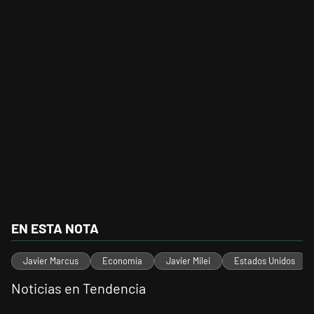
EN ESTA NOTA
Javier Marcus
Economía
Javier Milei
Estados Unidos
Noticias en Tendencia
Este listado muestra los artículos con más comentarios en los últimos 