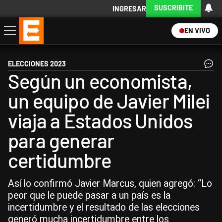
SUSCRIBITE
INGRESAR
EN VIVO
Economía
Política
Internacional
Actualidad
Descargá la App
ELECCIONES 2023
Según un economista,
un equipo de Javier Milei
viaja a Estados Unidos
para generar
certidumbre
Así lo confirmó Javier Marcus, quien agregó: “Lo
peor que le puede pasar a un país es la
incertidumbre y el resultado de las elecciones
generó mucha incertidumbre entre los