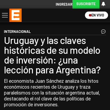
SUSCRIBITE
INGRESAR
EN VIVO
Economía
Política
Internacional
Actualidad
Descargá la App
INTERNACIONAL
Uruguay y las claves
históricas de su modelo
de inversión: ¿una
lección para Argentina?
El economista Juan Sánchez analiza los hitos
económicos recientes de Uruguay y traza
paralelismos con la situación argentina actual,
destacando el rol clave de las políticas de
promoción de inversiones.