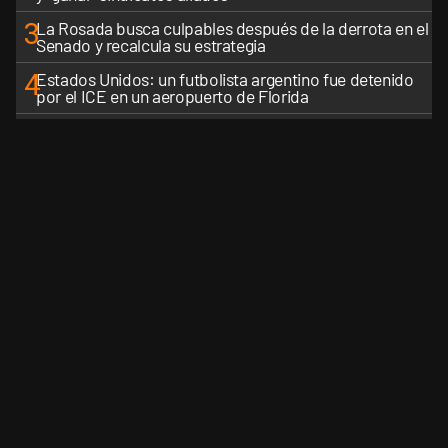
3
La Rosada busca culpables después de la derrota en el
Senado y recalcula su estrategia
4
Estados Unidos: un futbolista argentino fue detenido
por el ICE en un aeropuerto de Florida
5
Senado caliente: llamados, negociaciones y un mapa
de aliados que se reconfigura
VER MÁS
CANALES RSS
QUIENES SOMOS
CONTÁCTENOS
PRIVAC