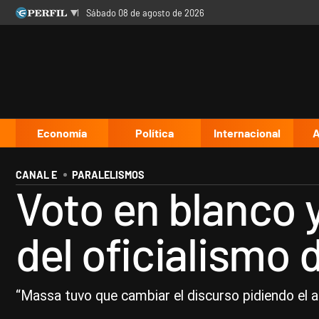
sábado 08 de agosto de 2026
Últimas noticias
Inicio
Ahora
Opinión
Cultura
Arte
Educación
Videos
Córdoba
Reperfilar
Diario del Juicio
Economía
Política
Internacional
A
CANAL E
PARALELISMOS
Voto en blanco 
del oficialismo 
“Massa tuvo que cambiar el discurso pidiendo el a