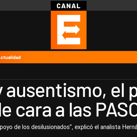
Política
Pymes
Salud
Internacional
Clima
Deportes
Business
Noticias
Caras
ctualidad
y ausentismo, el 
de cara a las PAS
poyo de los desilusionados”, explicó el analista Her