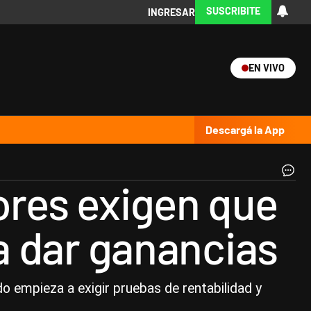
SUSCRIBITE
INGRESAR
EN VIVO
Ciencia
Protagonistas
Tecnología
CARAS
Exitoina
Turismo
Exitoina
Gaming
Vivo
Descargá la App
Wa
sores exigen que
St
|
Ce
 a dar ganancias
o empieza a exigir pruebas de rentabilidad y