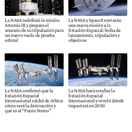
La NASA redefinió la misión
La NASA y SpaceX enviarán
Artemis III y prepara el
una nueva misión a la
anuncio de su tripulación para
Estación Espacial: fecha de
un nuevo vuelo de prueba
lanzamiento, tripulación y
orbital
objetivos
La NASA confirmó que la
La NASA hará estallar la
Estación Espacial
Estación Espacial
Internacional saldrá de órbita:
Internacional y reveló dónde
cómo será la destrucción y
impactará en 2030
qué es el “Punto Nemo”