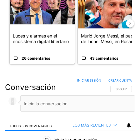
Luces y alarmas en el
Murió Jorge Messi, el papá
ecosistema digital libertario
de Lionel Messi, en Rosario
26 comentarios
43 comentarios
INICIAR SESIÓN
|
CREAR CUENTA
Conversación
SIGA ESTA CO
SEGUIR
LOS MÁS RECIENTES
TODOS LOS COMENTARIOS
Todos los comentarios
Inicie la conversación