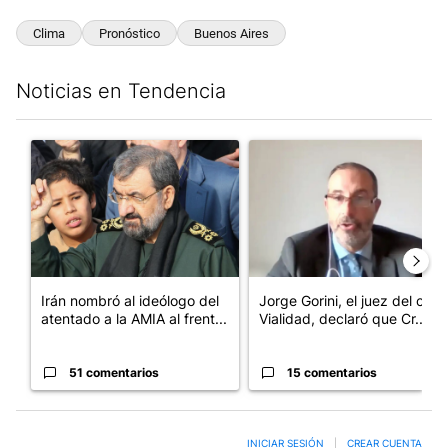
Clima
Pronóstico
Buenos Aires
Noticias en Tendencia
Este listado muestra los artículos con más comentarios en los últim
Un artículo de tendencia con el título "Irán nombró al ideólogo
Un artículo de tendencia con e
Irán nombró al ideólogo del
Jorge Gorini, el juez del caso
atentado a la AMIA al frent...
Vialidad, declaró que Cr...
51 comentarios
15 comentarios
INICIAR SESIÓN
|
CREAR CUENTA