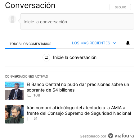
Conversación
SIGA ESTA CO
SEGUIR
LOS MÁS RECIENTES
TODOS LOS COMENTARIOS
Todos los comentarios
Inicie la conversación
CONVERSACIONES ACTIVAS
Este listado muestra los artículos con más comentarios en los últim
Un artículo de tendencia con el título "El Banco Central no pudo 
El Banco Central no pudo dar precisiones sobre un
sobrante de $4 billones
108
Un artículo de tendencia con el título "Irán nombró al ideólogo d
Irán nombró al ideólogo del atentado a la AMIA al
frente del Consejo Supremo de Seguridad Nacional
51
Gestionado por