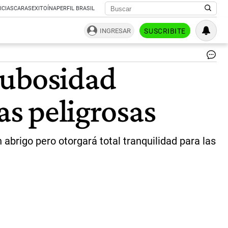
ICIAS
CARAS
EXITOÍNA
PERFIL BRASIL
INGRESAR
SUSCRIBITE
Pr
nubosidad
del
ti
pa
as peligrosas
el
AM
|
NA
 abrigo pero otorgará total tranquilidad para las