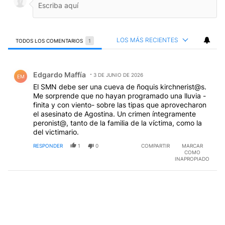
LOS MÁS RECIENTES
TODOS LOS COMENTARIOS
1
Todos los comentarios
Comentario de Edgardo Maffía.
Edgardo Maffía
3 DE JUNIO DE 2026
EM
El SMN debe ser una cueva de ñoquis kirchnerist@s.
Me sorprende que no hayan programado una lluvia -
finita y con viento- sobre las tipas que aprovecharon
el asesinato de Agostina. Un crimen íntegramente
peronist@, tanto de la familia de la víctima, como la
del victimario.
RESPONDER
1
0
COMPARTIR
MARCAR
COMO
INAPROPIADO