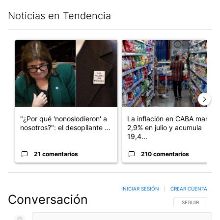
Noticias en Tendencia
Este listado muestra los artículos con más comentarios en los últim
Un artículo de tendencia con el título ""¿Por qué 'nonoslodieron
Un artículo de tendencia con 
"¿Por qué 'nonoslodieron' a
La inflación en CABA marcó
nosotros?": el desopilante ...
2,9% en julio y acumula
19,4...
21 comentarios
210 comentarios
INICIAR SESIÓN
|
CREAR CUENTA
Conversación
SIGA ESTA CO
SEGUIR