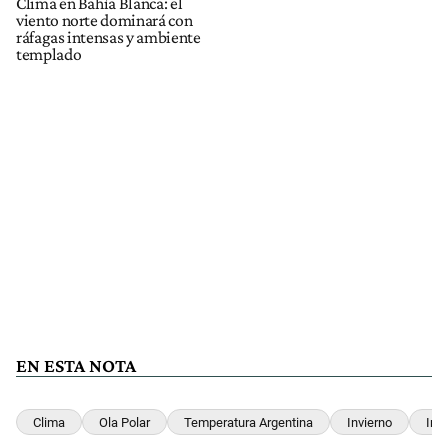
Clima en Bahía Blanca: el
viento norte dominará con
ráfagas intensas y ambiente
templado
EN ESTA NOTA
Clima
Ola Polar
Temperatura Argentina
Invierno
Inv