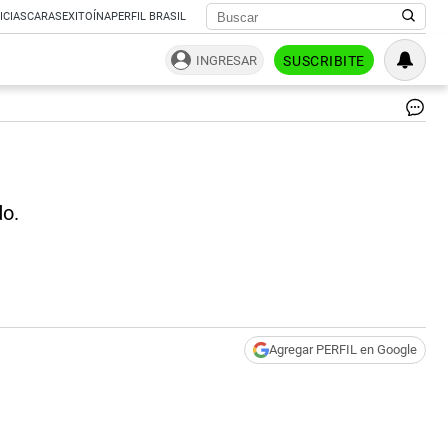
ICIAS
CARAS
EXITOÍNA
PERFIL BRASIL
INGRESAR
SUSCRIBITE
Co
a
me
Ho
Ros
do.
|
Pa
Te
Agregar PERFIL en Google