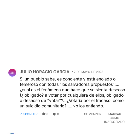
Comentario de JULIO HORACIO GARCIA.
JULIO HORACIO GARCIA
7 DE MAYO DE 2023
JH
Si un pueblo sabe, es conciente y està enojado o
temeroso con todas "los salvadores propuestos":...
¿cual es el fenòmeno que hace que se sienta deseoso
(¿ obligado? a votar por cualquiera de ellos, obligado
o deseoso de "votar"?...¿Votarìa por el fracaso, como
un suicidio comunitario?.....No los entiendo.
RESPONDER
0
0
COMPARTIR
MARCAR
COMO
INAPROPIADO
Comentario de Ramiro Marra El Virgotario.