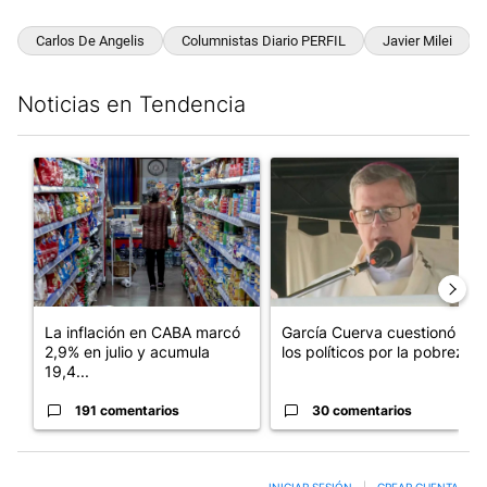
Carlos De Angelis
Columnistas Diario PERFIL
Javier Milei
Noticias en Tendencia
Este listado muestra los artículos con más comentarios en los últim
Un artículo de tendencia con el título "La inflación en CABA m
Un artículo de tendencia con e
La inflación en CABA marcó
García Cuerva cuestionó a
2,9% en julio y acumula
los políticos por la pobreza
19,4...
191 comentarios
30 comentarios
INICIAR SESIÓN
|
CREAR CUENTA