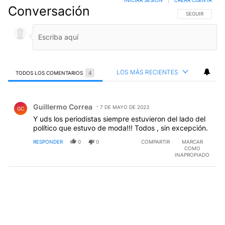
Conversación
SIGA ESTA CO
SEGUIR
LOS MÁS RECIENTES
TODOS LOS COMENTARIOS
4
Todos los comentarios
Comentario de Guillermo Correa.
Guillermo Correa
7 DE MAYO DE 2023
GC
Y uds los periodistas siempre estuvieron del lado del
político que estuvo de moda!!! Todos , sin excepción.
RESPONDER
0
0
COMPARTIR
MARCAR
COMO
INAPROPIADO