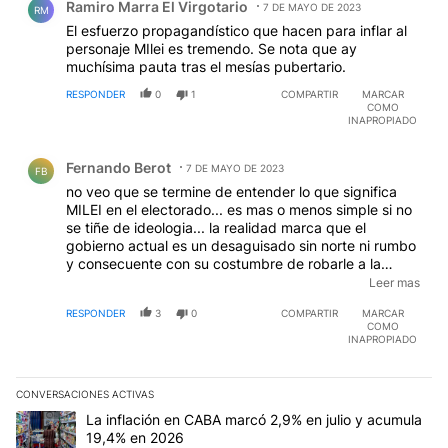
Ramiro Marra El Virgotario
7 DE MAYO DE 2023
RM
El esfuerzo propagandístico que hacen para inflar al
personaje MIlei es tremendo. Se nota que ay
muchísima pauta tras el mesías pubertario.
RESPONDER
0
1
COMPARTIR
MARCAR
COMO
INAPROPIADO
Comentario de Fernando Berot.
Fernando Berot
7 DE MAYO DE 2023
FB
no veo que se termine de entender lo que significa
MILEI en el electorado... es mas o menos simple si no
se tiñe de ideologia... la realidad marca que el
gobierno actual es un desaguisado sin norte ni rumbo
y consecuente con su costumbre de robarle a la
gente su presente y su futuro... lo de macri fue
Leer mas
penoso y no menos ofensivo para la clase media que
RESPONDER
3
0
COMPARTIR
MARCAR
vio su futuro licuado por su incompetencia y falta de
COMO
liderazgo... solo queda MILEI y mal que les pese a
INAPROPIADO
muchos es la proxima fuerza politica con identidad
propia y propuestas que salen de lo habitual que es
echarle la culpa a otro o refugiarse en las herencias
CONVERSACIONES ACTIVAS
pasadas.. .MILEI VA A GANAR y por eso todos los
Este listado muestra los artículos con más comentarios en los últim
Un artículo de tendencia con el título "La inflación en CABA marc
La inflación en CABA marcó 2,9% en julio y acumula
pseudo periodistas pagados por quien sabe quien
19,4% en 2026
estan fogoneando su persona y buscandole "el pelo al