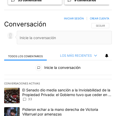
33 comentarios
9 comentarios
INICIAR SESIÓN
|
CREAR CUENTA
Conversación
SIGA ESTA CO
SEGUIR
LOS MÁS RECIENTES
TODOS LOS COMENTARIOS
Todos los comentarios
Inicie la conversación
CONVERSACIONES ACTIVAS
Este listado muestra los artículos con más comentarios en los últim
Un artículo de tendencia con el título "El Senado dio media sanci
El Senado dio media sanción a la Inviolabilidad de la
Propiedad Privada: el Gobierno tuvo que ceder en la
Ley del Manejo del Fuego
33
Un artículo de tendencia con el título "Pidieron echar a la mano d
Pidieron echar a la mano derecha de Victoria
Villarruel por amenazas