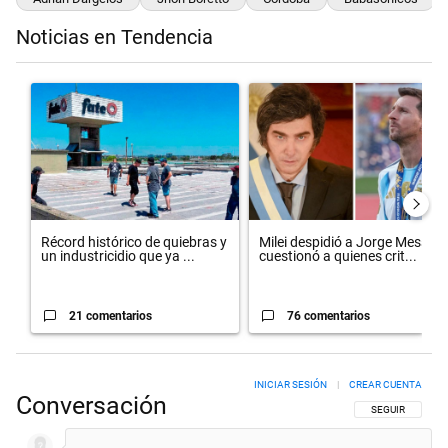
Noticias en Tendencia
Este listado muestra los artículos con más comentarios en los últimos 
Un artículo de tendencia con el título "Récord histórico de quiebr
Un artículo de tendencia con el 
Récord histórico de quiebras y
Milei despidió a Jorge Messi y
un industricidio que ya ...
cuestionó a quienes crit...
21 comentarios
76 comentarios
INICIAR SESIÓN
|
CREAR CUENTA
Conversación
SIGA ESTA CON
SEGUIR