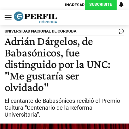
SUSCRIBITE
INGRESAR
Política
Economía
Judiciales
Sociedad
Cultura
Espectáculos
Deportes
Protagonistas
UNIVERSIDAD NACIONAL DE CÓRDOBA
Adrián Dárgelos, de
Babasónicos, fue
distinguido por la UNC:
"Me gustaría ser
olvidado"
El cantante de Babasónicos recibió el Premio
Cultura “Centenario de la Reforma
Universitaria”.