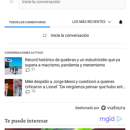
LOS MÁS RECIENTES
TODOS LOS COMENTARIOS
Todos los comentarios
Inicie la conversación
CONVERSACIONES ACTIVAS
Este listado muestra los artículos con más comentarios en los últimos 
Un artículo de tendencia con el título "Récord histórico de quiebras 
Récord histórico de quiebras y un industricidio que ya
supera a macrismo, pandemia y menemismo
21
Un artículo de tendencia con el título "Milei despidió a Jorge Messi y
Milei despidió a Jorge Messi y cuestionó a quienes
criticaron a Lionel: “Da vergüenza pensar que hubo anti-
76
Messi”
Gestionado por