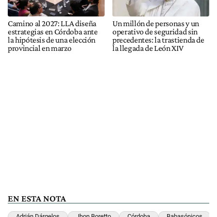
Camino al 2027: LLA diseña
Un millón de personas y un
estrategias en Córdoba ante
operativo de seguridad sin
la hipótesis de una elección
precedentes: la trastienda de
provincial en marzo
la llegada de León XIV
EN ESTA NOTA
Adrián Dárgelos
Jhon Boretto
Córdoba
Babasónicos