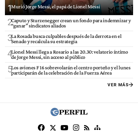
1
Murió Jorge Messi, el papá de Lionel Messi
2
Caputo y Sturzenegger crean un fondo para indemnizar y
“ganar” sindicatos aliados
3
La Rosada busca culpables después de la derrota en el
Senado y recalcula su estrategia
4
Lionel Messi llega a Rosario a las 20.30: velatorio íntimo
de Jorge Messi, sin acceso al público
5
Los aviones F 16 sobrevolarán el centro porteño y el lunes
participarán de la celebración de la Fuerza Aérea
VER MÁS