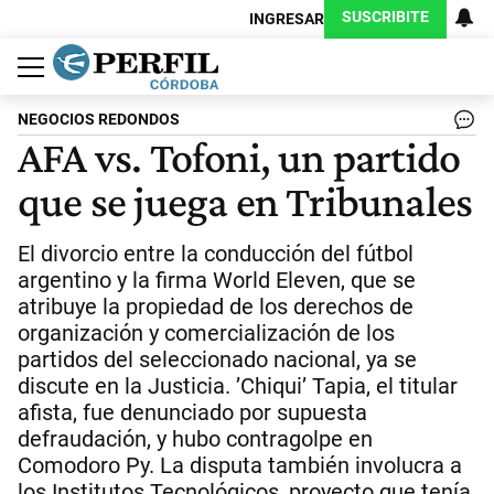
SUSCRIBITE
INGRESAR
Política
Economía
Judiciales
Sociedad
Cultura
Espectáculos
Deportes
Protagonistas
NEGOCIOS REDONDOS
AFA vs. Tofoni, un partido
que se juega en Tribunales
El divorcio entre la conducción del fútbol
argentino y la firma World Eleven, que se
atribuye la propiedad de los derechos de
organización y comercialización de los
partidos del seleccionado nacional, ya se
discute en la Justicia. ’Chiqui’ Tapia, el titular
afista, fue denunciado por supuesta
defraudación, y hubo contragolpe en
Comodoro Py. La disputa también involucra a
los Institutos Tecnológicos, proyecto que tenía