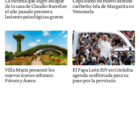
La víctima que logró escapar
Copa sumó un nuevo destino
de la casa de Claudio Barrelier
caribeño: Isla de Margarita en
el año pasado presenta
Venezuela
lesiones psicológicas graves
Villa María presentó los
El Papa León XIV en Córdoba:
nuevos íconos urbanos:
agenda confirmada para su
Fórum y Áurea
paso por la provincia