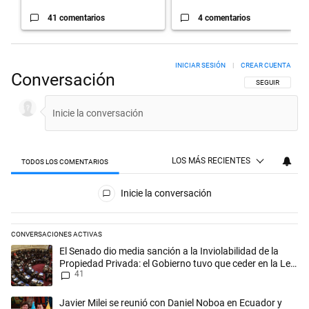
41 comentarios
4 comentarios
INICIAR SESIÓN
|
CREAR CUENTA
Conversación
SIGA ESTA CON
SEGUIR
LOS MÁS RECIENTES
TODOS LOS COMENTARIOS
Todos los comentarios
Inicie la conversación
CONVERSACIONES ACTIVAS
Este listado muestra los artículos con más comentarios en los últimos 
Un artículo de tendencia con el título "El Senado dio media sanción a l
El Senado dio media sanción a la Inviolabilidad de la
Propiedad Privada: el Gobierno tuvo que ceder en la Ley
41
del Manejo del Fuego
Un artículo de tendencia con el título "Javier Milei se reunió con Dan
Javier Milei se reunió con Daniel Noboa en Ecuador y