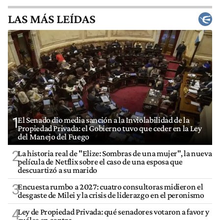
LAS MÁS LEÍDAS
1
El Senado dio media sanción a la Inviolabilidad de la
Propiedad Privada: el Gobierno tuvo que ceder en la Ley
del Manejo del Fuego
2
La historia real de "Elize: Sombras de una mujer", la nueva
película de Netflix sobre el caso de una esposa que
descuartizó a su marido
3
Encuesta rumbo a 2027: cuatro consultoras midieron el
desgaste de Milei y la crisis de liderazgo en el peronismo
4
Ley de Propiedad Privada: qué senadores votaron a favor y
cuáles en contra