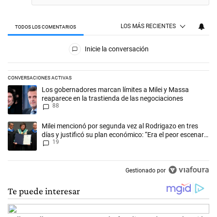
LOS MÁS RECIENTES
TODOS LOS COMENTARIOS
Todos los comentarios
Inicie la conversación
CONVERSACIONES ACTIVAS
Este listado muestra los artículos con más comentarios en los últimos 
Un artículo de tendencia con el título "Los gobernadores marcan límit
Los gobernadores marcan límites a Milei y Massa
reaparece en la trastienda de las negociaciones
88
Un artículo de tendencia con el título "Milei mencionó por segunda vez 
Milei mencionó por segunda vez al Rodrigazo en tres
días y justificó su plan económico: “Era el peor escenario
19
posible”
Gestionado por