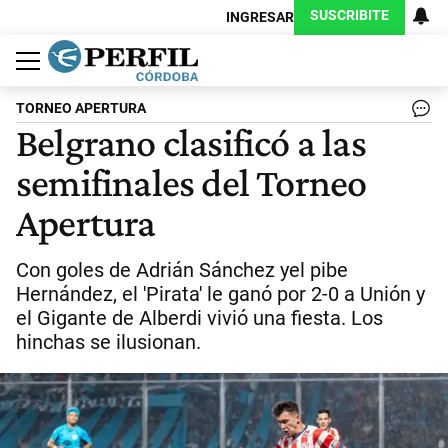
SUSCRIBITE
INGRESAR
Política
Economía
Judiciales
Sociedad
Cultura
Espectáculos
Deportes
Protagonistas
TORNEO APERTURA
Belgrano clasificó a las
semifinales del Torneo
Apertura
Con goles de Adrián Sánchez yel pibe
Hernández, el 'Pirata' le ganó por 2-0 a Unión y
el Gigante de Alberdi vivió una fiesta. Los
hinchas se ilusionan.