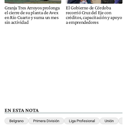
Granja Tres Arroyos prolonga
El Gobierno de Córdoba
el cierre de su planta de Avex
recorrió Cruz del Eje con
en Río Cuarto y suma un mes
créditos, capacitación y apoyo
sin actividad
a emprendedores
EN ESTA NOTA
Belgrano
Primera División
Liga Profesional
Unión
Gi