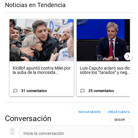
Noticias en Tendencia
Este listado muestra los artículos con más comentarios en los últimos 
Un artículo de tendencia con el título "Kicillof apuntó contra Milei po
Un artículo de tendencia con el 
Kicillof apuntó contra Milei por
Luis Caputo aclaró sus dichos
la suba de la morosida...
sobre los “tarados” y neg...
31 comentarios
25 comentarios
INICIAR SESIÓN
|
CREAR CUENTA
Conversación
SIGA ESTA CON
SEGUIR