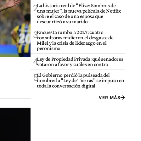
La historia real de "Elize: Sombras de
2
una mujer", la nueva película de Netflix
sobre el caso de una esposa que
descuartizó a su marido
Encuesta rumbo a 2027: cuatro
3
consultoras midieron el desgaste de
Milei y la crisis de liderazgo en el
peronismo
Ley de Propiedad Privada: qué senadores
4
votaron a favor y cuáles en contra
El Gobierno perdió la pulseada del
5
nombre: la "Ley de Tierras" se impuso en
toda la conversación digital
VER MÁS