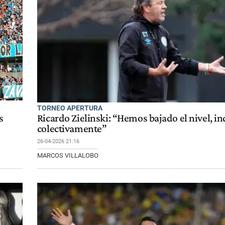
TORNEO APERTURA
s
Ricardo Zielinski: “Hemos bajado el nivel, in
colectivamente”
26-04-2026 21:16
MARCOS VILLALOBO