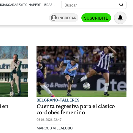
ICIAS
CARAS
EXITOÍNA
PERFIL BRASIL
INGRESAR
SUSCRIBITE
BELGRANO-TALLERES
i en
Cuenta regresiva para el clásico
cordobés femenino
06-06-2026 22:47
MARCOS VILLALOBO