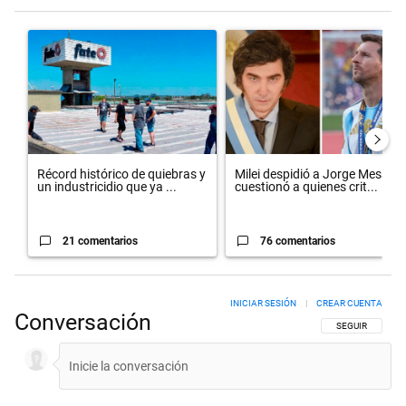
Este listado muestra los artículos con más comentarios en los últimos 
Un artículo de tendencia con el título "Récord histórico de quiebr
Un artículo de tendencia con el 
Récord histórico de quiebras y
Milei despidió a Jorge Messi y
un industricidio que ya ...
cuestionó a quienes crit...
21 comentarios
76 comentarios
INICIAR SESIÓN
|
CREAR CUENTA
Conversación
SIGA ESTA CON
SEGUIR