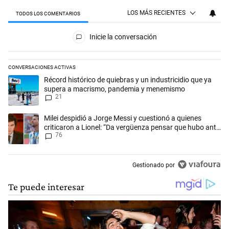
LOS MÁS RECIENTES
TODOS LOS COMENTARIOS
Todos los comentarios
Inicie la conversación
CONVERSACIONES ACTIVAS
Este listado muestra los artículos con más comentarios en los últimos 
Un artículo de tendencia con el título "Récord histórico de quiebras 
Récord histórico de quiebras y un industricidio que ya
supera a macrismo, pandemia y menemismo
21
Un artículo de tendencia con el título "Milei despidió a Jorge Messi y
Milei despidió a Jorge Messi y cuestionó a quienes
criticaron a Lionel: “Da vergüenza pensar que hubo anti-
76
Messi”
Gestionado por