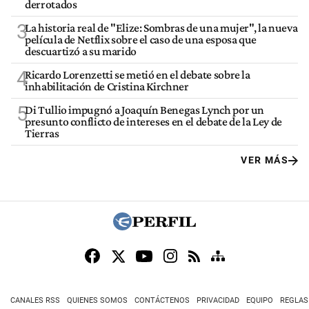
derrotados
3
La historia real de "Elize: Sombras de una mujer", la nueva
película de Netflix sobre el caso de una esposa que
descuartizó a su marido
4
Ricardo Lorenzetti se metió en el debate sobre la
inhabilitación de Cristina Kirchner
5
Di Tullio impugnó a Joaquín Benegas Lynch por un
presunto conflicto de intereses en el debate de la Ley de
Tierras
VER MÁS
CANALES RSS
QUIENES SOMOS
CONTÁCTENOS
PRIVACIDAD
EQUIPO
REGLAS