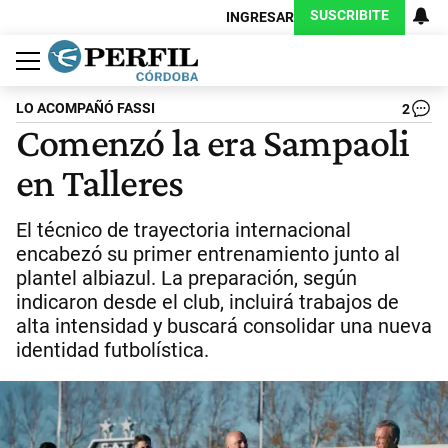
SUSCRIBITE
INGRESAR
Política
Economía
Judiciales
Sociedad
Cultura
Espectáculos
Deportes
Protagonistas
LO ACOMPAÑÓ FASSI
2
Comenzó la era Sampaoli
en Talleres
El técnico de trayectoria internacional
encabezó su primer entrenamiento junto al
plantel albiazul. La preparación, según
indicaron desde el club, incluirá trabajos de
alta intensidad y buscará consolidar una nueva
identidad futbolística.