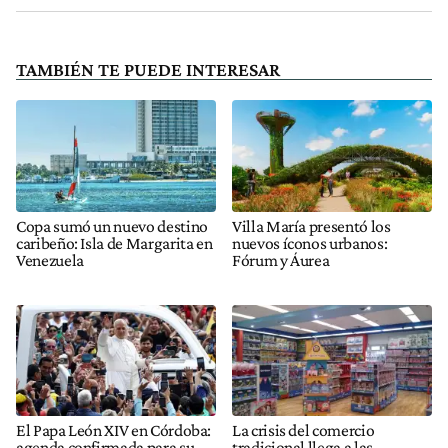
TAMBIÉN TE PUEDE INTERESAR
Copa sumó un nuevo destino
Villa María presentó los
caribeño: Isla de Margarita en
nuevos íconos urbanos:
Venezuela
Fórum y Áurea
El Papa León XIV en Córdoba:
La crisis del comercio
agenda confirmada para su
tradicional llega a las