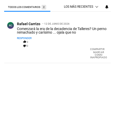
LOS MÁS RECIENTES
TODOS LOS COMENTARIOS
2
Todos los comentarios
Comentario de Rafael Carrizo.
Rafael Carrizo
12 DE JUNIO DE 2026
RC
Comenzará la era de la decadencia de Talleres? Un perno
remachado y carísimo ... ojala que no
RESPONDER
0
0
COMPARTIR
MARCAR
COMO
INAPROPIADO