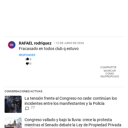
Comentario de RAFAEL rodriguez.
RAFAEL rodriguez
12 DE JUNIO DE 2026
RR
Fracasado en todos club q estuvo
RESPONDER
0
0
COMPARTIR
MARCAR
COMO
INAPROPIADO
CONVERSACIONES ACTIVAS
Este listado muestra los artículos con más comentarios en los últimos 
Un artículo de tendencia con el título "La tensión frente al Congreso n
La tensión frente al Congreso no cede: continúan los
incidentes entre los manifestantes y la Policía
77
Un artículo de tendencia con el título "Congreso vallado y bajo la lluv
Congreso vallado y bajo la lluvia: crece la protesta
mientras el Senado debate la Ley de Propiedad Privada