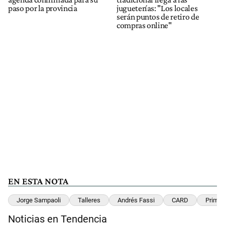
paso por la provincia
jugueterías: "Los locales
serán puntos de retiro de
compras online"
EN ESTA NOTA
Jorge Sampaoli
Talleres
Andrés Fassi
CARD
Primer
Noticias en Tendencia