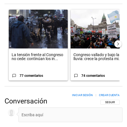
Este listado muestra los artículos con más comentarios en los últimos 
Un artículo de tendencia con el título "La tensión frente al Congreso
Un artículo de tendencia con el 
La tensión frente al Congreso
Congreso vallado y bajo la
no cede: continúan los in...
lluvia: crece la protesta mi...
77 comentarios
74 comentarios
INICIAR SESIÓN
|
CREAR CUENTA
Conversación
SIGA ESTA CON
SEGUIR