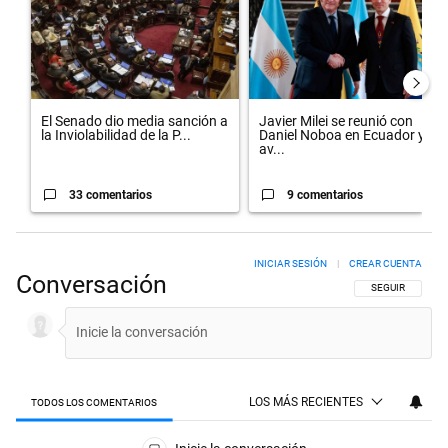
El Senado dio media sanción a
Javier Milei se reunió con
la Inviolabilidad de la P...
Daniel Noboa en Ecuador y
av...
33 comentarios
9 comentarios
INICIAR SESIÓN
|
CREAR CUENTA
Conversación
SIGA ESTA CON
SEGUIR
LOS MÁS RECIENTES
TODOS LOS COMENTARIOS
Todos los comentarios