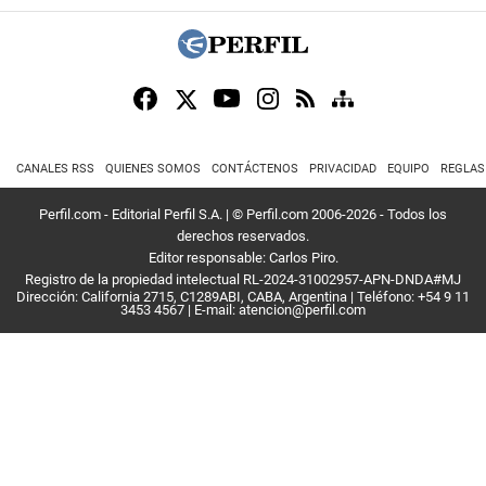
CANALES RSS
QUIENES SOMOS
CONTÁCTENOS
PRIVACIDAD
EQUIPO
REGLAS
Perfil.com - Editorial Perfil S.A.
| © Perfil.com 2006-2026 - Todos los
derechos reservados.
Editor responsable: Carlos Piro.
Registro de la propiedad intelectual RL-2024-31002957-APN-DNDA#MJ
Dirección:
California 2715
,
C1289ABI
,
CABA, Argentina
| Teléfono:
+54 9 11
3453 4567
| E-mail:
atencion@perfil.com