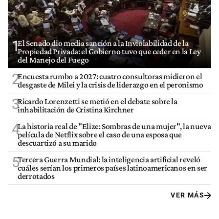
1
El Senado dio media sanción a la Inviolabilidad de la
Propiedad Privada: el Gobierno tuvo que ceder en la Ley
del Manejo del Fuego
2
Encuesta rumbo a 2027: cuatro consultoras midieron el
desgaste de Milei y la crisis de liderazgo en el peronismo
3
Ricardo Lorenzetti se metió en el debate sobre la
inhabilitación de Cristina Kirchner
4
La historia real de "Elize: Sombras de una mujer", la nueva
película de Netflix sobre el caso de una esposa que
descuartizó a su marido
5
Tercera Guerra Mundial: la inteligencia artificial reveló
cuáles serían los primeros países latinoamericanos en ser
derrotados
VER MÁS