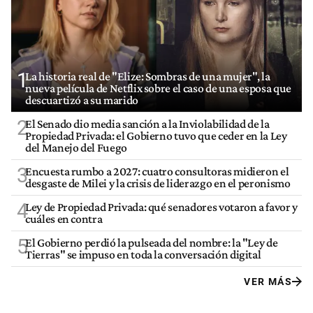
1
La historia real de "Elize: Sombras de una mujer", la
nueva película de Netflix sobre el caso de una esposa que
descuartizó a su marido
2
El Senado dio media sanción a la Inviolabilidad de la
Propiedad Privada: el Gobierno tuvo que ceder en la Ley
del Manejo del Fuego
3
Encuesta rumbo a 2027: cuatro consultoras midieron el
desgaste de Milei y la crisis de liderazgo en el peronismo
4
Ley de Propiedad Privada: qué senadores votaron a favor y
cuáles en contra
5
El Gobierno perdió la pulseada del nombre: la "Ley de
Tierras" se impuso en toda la conversación digital
VER MÁS