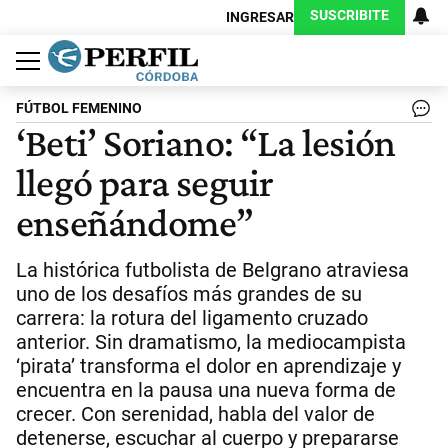
SUSCRIBITE
INGRESAR
Política
Economía
Judiciales
Sociedad
Cultura
Espectáculos
Deportes
Protagonistas
FÚTBOL FEMENINO
‘Beti’ Soriano: “La lesión
llegó para seguir
enseñándome”
La histórica futbolista de Belgrano atraviesa
uno de los desafíos más grandes de su
carrera: la rotura del ligamento cruzado
anterior. Sin dramatismo, la mediocampista
‘pirata’ transforma el dolor en aprendizaje y
encuentra en la pausa una nueva forma de
crecer. Con serenidad, habla del valor de
detenerse, escuchar al cuerpo y prepararse