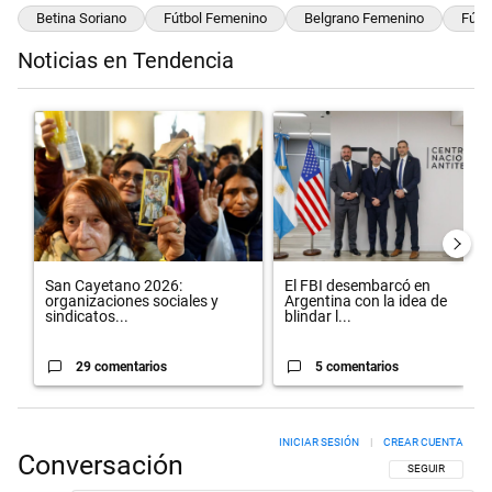
Betina Soriano
Fútbol Femenino
Belgrano Femenino
Fútb
Noticias en Tendencia
Este listado muestra los artículos con más comentarios en los últimos 
Un artículo de tendencia con el título "San Cayetano 2026: organiza
Un artículo de tendencia con el t
San Cayetano 2026:
El FBI desembarcó en
organizaciones sociales y
Argentina con la idea de
sindicatos...
blindar l...
29 comentarios
5 comentarios
INICIAR SESIÓN
|
CREAR CUENTA
Conversación
SIGA ESTA CON
SEGUIR