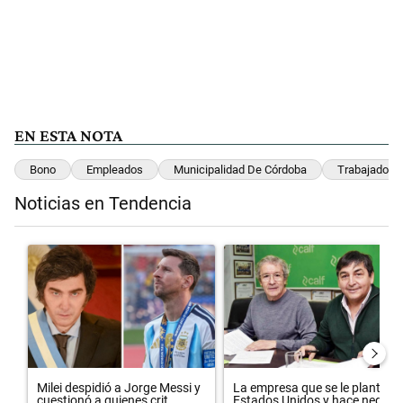
EN ESTA NOTA
Bono
Empleados
Municipalidad De Córdoba
Trabajadore
Noticias en Tendencia
Este listado muestra los artículos con más comentarios en los últimos 
Un artículo de tendencia con el título "Milei despidió a Jorge Messi
Un artículo de tendencia con el
Milei despidió a Jorge Messi y
La empresa que se le plantó a
cuestionó a quienes crit...
Estados Unidos y hace neg...