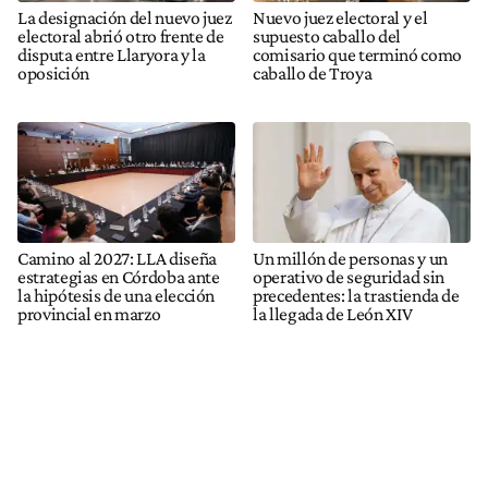
La designación del nuevo juez
Nuevo juez electoral y el
electoral abrió otro frente de
supuesto caballo del
disputa entre Llaryora y la
comisario que terminó como
oposición
caballo de Troya
Camino al 2027: LLA diseña
Un millón de personas y un
estrategias en Córdoba ante
operativo de seguridad sin
la hipótesis de una elección
precedentes: la trastienda de
provincial en marzo
la llegada de León XIV