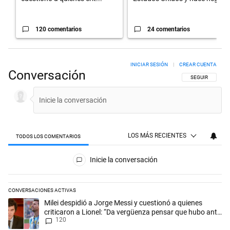
120 comentarios
24 comentarios
INICIAR SESIÓN
|
CREAR CUENTA
Conversación
SIGA ESTA CON
SEGUIR
LOS MÁS RECIENTES
TODOS LOS COMENTARIOS
Todos los comentarios
Inicie la conversación
CONVERSACIONES ACTIVAS
Este listado muestra los artículos con más comentarios en los últimos 
Un artículo de tendencia con el título "Milei despidió a Jorge Messi y
Milei despidió a Jorge Messi y cuestionó a quienes
criticaron a Lionel: “Da vergüenza pensar que hubo anti-
120
Messi”