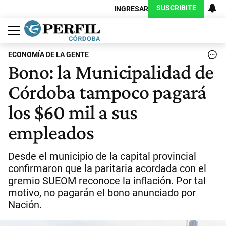
SUSCRIBITE
INGRESAR
Política
Economía
Judiciales
Sociedad
Cultura
Espectáculos
Deportes
Protagonistas
ECONOMÍA DE LA GENTE
Bono: la Municipalidad de
Córdoba tampoco pagará
los $60 mil a sus
empleados
Desde el municipio de la capital provincial
confirmaron que la paritaria acordada con el
gremio SUEOM reconoce la inflación. Por tal
motivo, no pagarán el bono anunciado por
Nación.