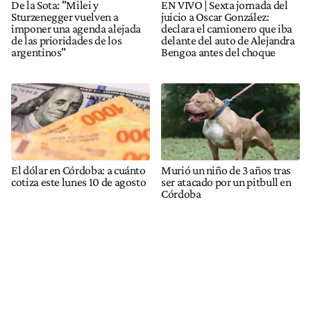
De la Sota: "Milei y
EN VIVO | Sexta jornada del
Sturzenegger vuelven a
juicio a Oscar González:
imponer una agenda alejada
declara el camionero que iba
de las prioridades de los
delante del auto de Alejandra
argentinos"
Bengoa antes del choque
El dólar en Córdoba: a cuánto
Murió un niño de 3 años tras
cotiza este lunes 10 de agosto
ser atacado por un pitbull en
Córdoba