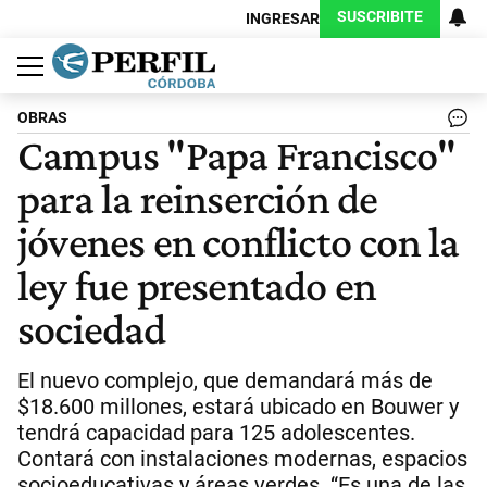
SUSCRIBITE
INGRESAR
Política
Economía
Judiciales
Sociedad
Cultura
Espectáculos
Deportes
Protagonistas
OBRAS
Campus "Papa Francisco"
para la reinserción de
jóvenes en conflicto con la
ley fue presentado en
sociedad
El nuevo complejo, que demandará más de
$18.600 millones, estará ubicado en Bouwer y
tendrá capacidad para 125 adolescentes.
Contará con instalaciones modernas, espacios
socioeducativas y áreas verdes. “Es una de las