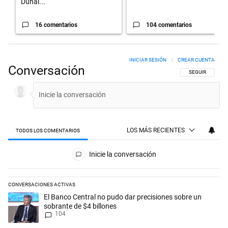
Duhal...
16 comentarios
104 comentarios
INICIAR SESIÓN
|
CREAR CUENTA
Conversación
SIGA ESTA CON
SEGUIR
LOS MÁS RECIENTES
TODOS LOS COMENTARIOS
Todos los comentarios
Inicie la conversación
CONVERSACIONES ACTIVAS
Este listado muestra los artículos con más comentarios en los últimos 
Un artículo de tendencia con el título "El Banco Central no pudo dar p
El Banco Central no pudo dar precisiones sobre un
sobrante de $4 billones
104