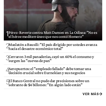
1
Pérez-Reverte contra Matt Damon en La Odisea: "No es
el héroe mediterráneo que nos contó Homero"
2
Maslatón a Bausili: "El país dirigido por ustedes avanza
hacia el desastre económico total"
3
Cerraron 3 mil panaderías, cayó un 60% el consumo y
surgen las "cuevas de pan"
4
Aeropuertos: el "empleado fallado" debe tomar una
decisión crucial sobre Eurnekian y sus negocios
5
El Banco Central no pudo dar precisiones sobre un
sobrante de $4 billones: "En algún lado están"
VER MÁS