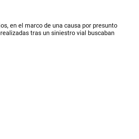
fat
en
las
Alt
jos, en el marco de una causa por presunto
Cu
 realizadas tras un siniestro vial buscaban
|
La
Vo