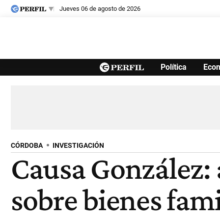
jueves 06 de agosto de 2026
Últimas noticias
Política
Eco
Inicio
Ahora
Opinión
Cultura
Arte
Educación
Videos
Córdoba
Reperfilar
Diario del Juicio
CÓRDOBA
INVESTIGACIÓN
Causa González:
sobre bienes fami