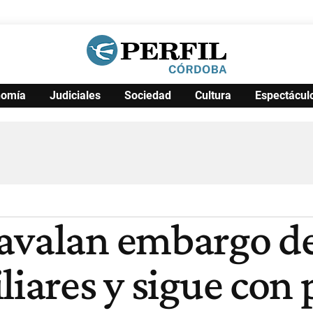
nomía
Judiciales
Sociedad
Cultura
Espectácul
Política
Pymes
Salud
Internacional
Clima
Deportes
Business
Noticias
Caras
 avalan embargo d
liares y sigue con 