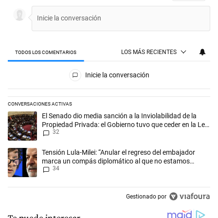
LOS MÁS RECIENTES
TODOS LOS COMENTARIOS
Todos los comentarios
Inicie la conversación
CONVERSACIONES ACTIVAS
Este listado muestra los artículos con más comentarios en los últimos 
Un artículo de tendencia con el título "El Senado dio media sanción a l
El Senado dio media sanción a la Inviolabilidad de la
Propiedad Privada: el Gobierno tuvo que ceder en la Ley
32
del Manejo del Fuego
Un artículo de tendencia con el título "Tensión Lula-Milei: “Anular 
Tensión Lula-Milei: “Anular el regreso del embajador
marca un compás diplomático al que no estamos
34
acostumbrados"
Gestionado por