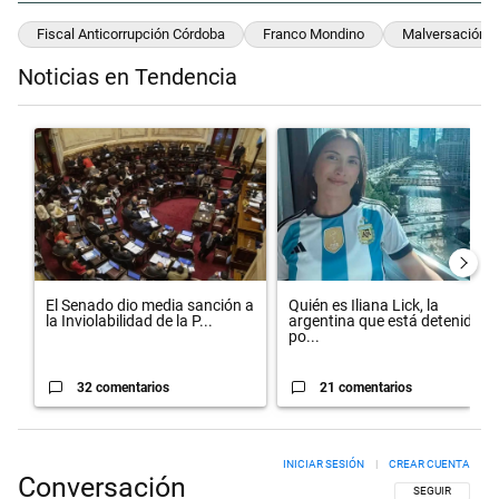
Fiscal Anticorrupción Córdoba
Franco Mondino
Malversación 
Noticias en Tendencia
Este listado muestra los artículos con más comentarios en los últimos 
Un artículo de tendencia con el título "El Senado dio media sanción 
Un artículo de tendencia con el 
El Senado dio media sanción a
Quién es Iliana Lick, la
la Inviolabilidad de la P...
argentina que está detenida
po...
32 comentarios
21 comentarios
INICIAR SESIÓN
|
CREAR CUENTA
Conversación
SIGA ESTA CON
SEGUIR