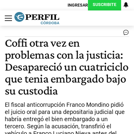
SUSCRIBITE
INGRESAR
Política
Economía
Judiciales
Sociedad
Cultura
Espectáculos
Deportes
Protagonistas
Coffi otra vez en
problemas con la justicia:
Desapareció un cuatriciclo
que tenia embargado bajo
su custodia
El fiscal anticorrupción Franco Mondino pidió
el juicio oral para una depositaria judicial que
habría entregó el bien embargado a un
tercero. Según la acusación, transfirió el
vehículo a Franco Luciano Nieva antes del