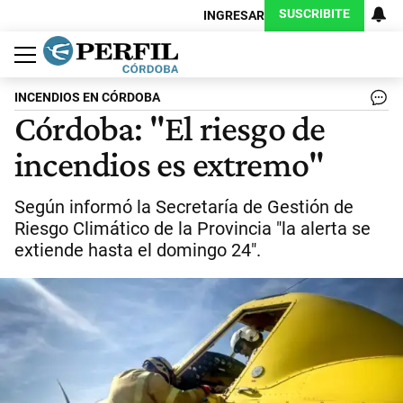
SUSCRIBITE
INGRESAR
Política
Economía
Judiciales
Sociedad
Cultura
Espectáculos
Deportes
Protagonistas
INCENDIOS EN CÓRDOBA
Córdoba: "El riesgo de
incendios es extremo"
Según informó la Secretaría de Gestión de
Riesgo Climático de la Provincia "la alerta se
extiende hasta el domingo 24".