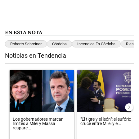
EN ESTA NOTA
Roberto Schreiner
Córdoba
Incendios En Córdoba
Riesgo
Noticias en Tendencia
Este listado muestra los artículos con más comentarios en los últimos 
Un artículo de tendencia con el título "Los gobernadores marcan lím
Un artículo de tendencia con el t
Los gobernadores marcan
"El tigre y el león": el eufórico
límites a Milei y Massa
cruce entre Milei y e...
reapare...