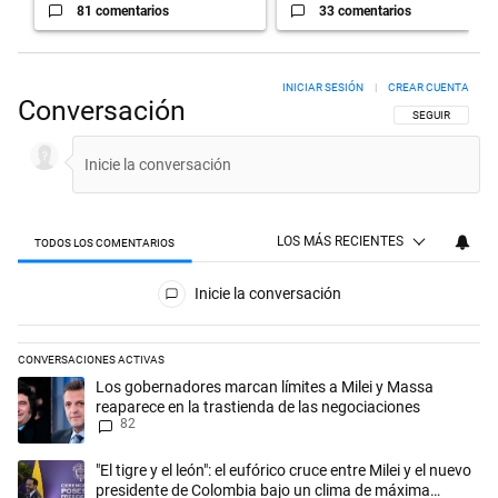
81 comentarios
33 comentarios
INICIAR SESIÓN
|
CREAR CUENTA
Conversación
SIGA ESTA CON
SEGUIR
LOS MÁS RECIENTES
TODOS LOS COMENTARIOS
Todos los comentarios
Inicie la conversación
CONVERSACIONES ACTIVAS
Este listado muestra los artículos con más comentarios en los últimos 
Un artículo de tendencia con el título "Los gobernadores marcan límit
Los gobernadores marcan límites a Milei y Massa
reaparece en la trastienda de las negociaciones
82
Un artículo de tendencia con el título ""El tigre y el león": el eufórico
"El tigre y el león": el eufórico cruce entre Milei y el nuevo
presidente de Colombia bajo un clima de máxima