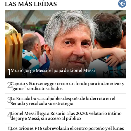
LAS MÁS LEÍDAS
1
Murió Jorge Messi, el papá de Lionel Messi
2
Caputo y Sturzenegger crean un fondo para indemnizar y
“ganar” sindicatos aliados
3
La Rosada busca culpables después de la derrota en el
Senado y recalcula su estrategia
4
Lionel Messi llega a Rosario a las 20.30: velatorio íntimo
de Jorge Messi, sin acceso al público
5
Los aviones F 16 sobrevolarán el centro porteño y el lunes