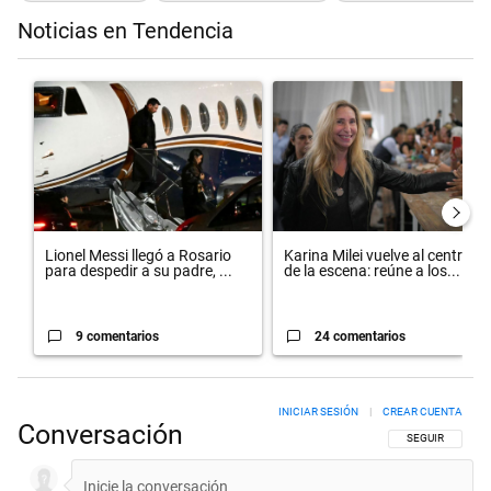
Noticias en Tendencia
Este listado muestra los artículos con más comentarios en los últimos 
Un artículo de tendencia con el título "Lionel Messi llegó a Rosario
Un artículo de tendencia con el 
Lionel Messi llegó a Rosario
Karina Milei vuelve al centro
para despedir a su padre, ...
de la escena: reúne a los...
9 comentarios
24 comentarios
INICIAR SESIÓN
|
CREAR CUENTA
Conversación
SIGA ESTA CON
SEGUIR