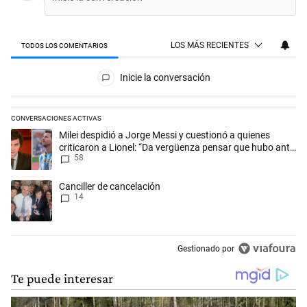
LOS MÁS RECIENTES
TODOS LOS COMENTARIOS
Todos los comentarios
Inicie la conversación
CONVERSACIONES ACTIVAS
Este listado muestra los artículos con más comentarios en los últimos 
Un artículo de tendencia con el título "Milei despidió a Jorge Messi y
Milei despidió a Jorge Messi y cuestionó a quienes
criticaron a Lionel: “Da vergüenza pensar que hubo anti-
58
Messi”
Un artículo de tendencia con el título "Canciller de cancelación" con 1
Canciller de cancelación
14
Gestionado por