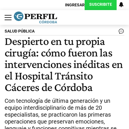
SUSCRIBITE
INGRESAR
Política
Economía
Judiciales
Sociedad
Cultura
Espectáculos
Deportes
Protagonistas
SALUD PÚBLICA
Despierto en tu propia
cirugía: cómo fueron las
intervenciones inéditas en
el Hospital Tránsito
Cáceres de Córdoba
Con tecnología de última generación y un
equipo interdisciplinario de más de 20
especialistas, se practicaron las primeras
operaciones que preservan emociones,
lenguaje y funciones cognitivas mientras se