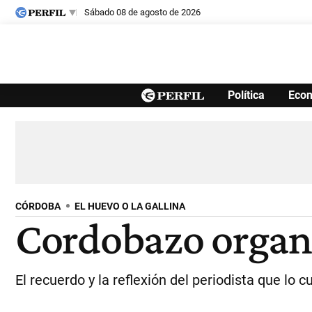
sábado 08 de agosto de 2026
Últimas noticias
Política
Eco
Inicio
Ahora
Opinión
Cultura
Arte
Educación
Videos
Córdoba
Reperfilar
Diario del Juicio
CÓRDOBA
EL HUEVO O LA GALLINA
Cordobazo organ
El recuerdo y la reflexión del periodista que lo c