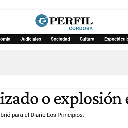
nomía
Judiciales
Sociedad
Cultura
Espectácul
Política
Pymes
Salud
Internacional
Clima
Deportes
Business
Noticias
Caras
izado o explosión
ubrió para el Diario Los Principios.