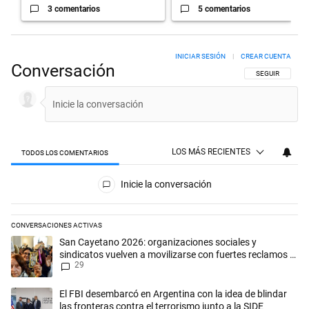
3 comentarios
5 comentarios
INICIAR SESIÓN
|
CREAR CUENTA
Conversación
SIGA ESTA CON
SEGUIR
LOS MÁS RECIENTES
TODOS LOS COMENTARIOS
Todos los comentarios
Inicie la conversación
CONVERSACIONES ACTIVAS
Este listado muestra los artículos con más comentarios en los últimos 
Un artículo de tendencia con el título "San Cayetano 2026: organizaci
San Cayetano 2026: organizaciones sociales y
sindicatos vuelven a movilizarse con fuertes reclamos al
29
Gobierno
Un artículo de tendencia con el título "El FBI desembarcó en Argentina 
El FBI desembarcó en Argentina con la idea de blindar
las fronteras contra el terrorismo junto a la SIDE