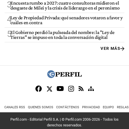
3
Encuesta rumbo a 2027: cuatro consultoras midieron el
desgaste de Milei y la crisis de liderazgo en el peronismo
4
Ley de Propiedad Privada: qué senadores votaron a favor y
cuáles en contra
5
El Gobierno perdió la pulseada del nombre: la "Ley de
Tierras" se impuso en toda la conversación digital
VER MÁS
CANALES RSS
QUIENES SOMOS
CONTÁCTENOS
PRIVACIDAD
EQUIPO
REGLAS
Perfil.com - Editorial Perfil S.A.
| © Perfil.com 2006-2026 - Todos los
derechos reservados.