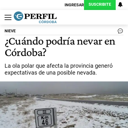
SUSCRIBITE
INGRESAR
Política
Economía
Judiciales
Sociedad
Cultura
Espectáculos
Deportes
Protagonistas
NIEVE
¿Cuándo podría nevar en
Córdoba?
La ola polar que afecta la provincia generó
expectativas de una posible nevada.