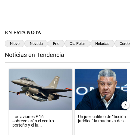
EN ESTA NOTA
Nieve
Nevada
Frío
Ola Polar
Heladas
Córdoba
Noticias en Tendencia
Este listado muestra los artículos con más comentarios en los últimos 
Un artículo de tendencia con el título "Los aviones F 16 sobrevolarán
Un artículo de tendencia con el t
Los aviones F 16
Un juez calificó de “ficción
sobrevolarán el centro
jurídica” la mudanza de la...
porteño y el lu...