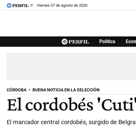
viernes 07 de agosto de 2026
Últimas noticias
Política
Eco
Inicio
Ahora
Opinión
Cultura
Arte
Educación
Videos
Córdoba
Reperfilar
Diario del Juicio
CÓRDOBA
BUENA NOTICIA EN LA SELECCIÓN
El cordobés 'Cuti
El marcador central cordobés, surgido de Belgra