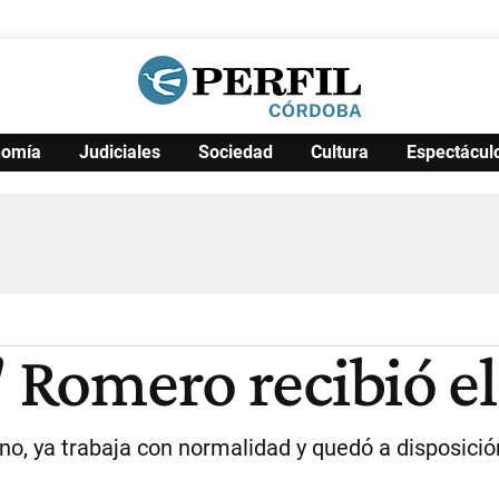
nomía
Judiciales
Sociedad
Cultura
Espectácul
Política
Pymes
Salud
Internacional
Clima
Deportes
Business
Noticias
Caras
' Romero recibió e
no, ya trabaja con normalidad y quedó a disposició