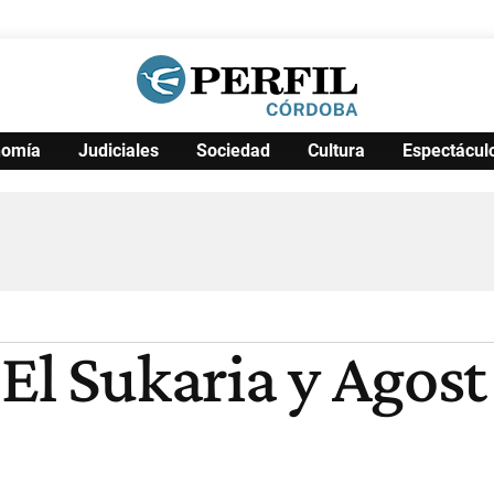
nomía
Judiciales
Sociedad
Cultura
Espectácul
Política
Pymes
Salud
Internacional
Clima
Deportes
Business
Noticias
Caras
El Sukaria y Agost