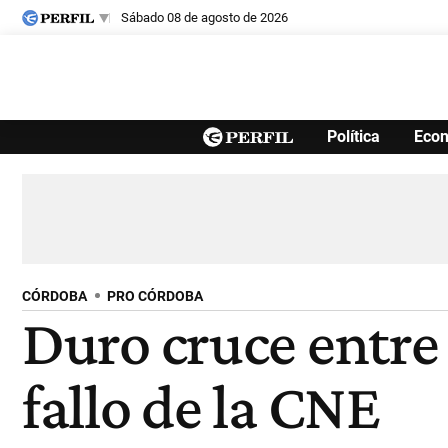
sábado 08 de agosto de 2026
Últimas noticias
Política
Eco
Inicio
Ahora
Opinión
Cultura
Arte
Educación
Videos
Córdoba
Reperfilar
Diario del Juicio
CÓRDOBA
PRO CÓRDOBA
Duro cruce entre 
fallo de la CNE