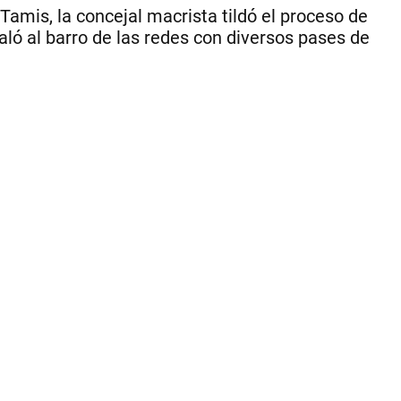
Ag
 Tamis, la concejal macrista tildó el proceso de
Ca
caló al barro de las redes con diversos pases de
qu
no
se
qu
cal
|
.