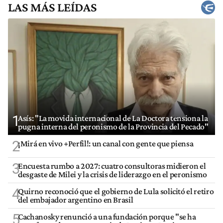
LAS MÁS LEÍDAS
1
Asís: "La movida internacional de La Doctora tensiona la
pugna interna del peronismo de la Provincia del Pecado"
2
¡Mirá en vivo +Perfil!: un canal con gente que piensa
3
Encuesta rumbo a 2027: cuatro consultoras midieron el
desgaste de Milei y la crisis de liderazgo en el peronismo
4
Quirno reconoció que el gobierno de Lula solicitó el retiro
del embajador argentino en Brasil
5
Cachanosky renunció a una fundación porque "se ha