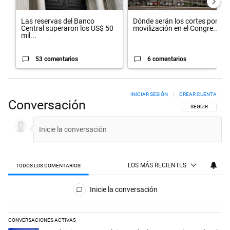
Las reservas del Banco
Dónde serán los cortes por la
Central superaron los US$ 50
movilización en el Congre...
mil...
53 comentarios
6 comentarios
INICIAR SESIÓN
|
CREAR CUENTA
Conversación
SIGA ESTA CON
SEGUIR
LOS MÁS RECIENTES
TODOS LOS COMENTARIOS
Todos los comentarios
Inicie la conversación
CONVERSACIONES ACTIVAS
Este listado muestra los artículos con más comentarios en los últimos 