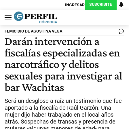
SUSCRIBITE
INGRESAR
Política
Economía
Judiciales
Sociedad
Cultura
Espectáculos
Deportes
Protagonistas
FEMICIDIO DE AGOSTINA VEGA
Darán intervención a
fiscalías especializadas en
narcotráfico y delitos
sexuales para investigar al
bar Wachitas
Será un desglose a raíz un testimonio que fue
aportado a la fiscalía de Raúl Garzón. Una
mujer dijo haber trabajado en el local años
atrás. Sospechas de transas y presencia de
mujeres -algunas menores de edad- para