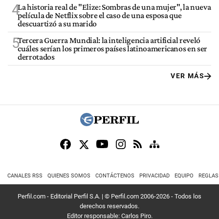
4
La historia real de "Elize: Sombras de una mujer", la nueva
película de Netflix sobre el caso de una esposa que
descuartizó a su marido
5
Tercera Guerra Mundial: la inteligencia artificial reveló
cuáles serían los primeros países latinoamericanos en ser
derrotados
VER MÁS
CANALES RSS
QUIENES SOMOS
CONTÁCTENOS
PRIVACIDAD
EQUIPO
REGLAS
Perfil.com - Editorial Perfil S.A.
| © Perfil.com 2006-2026 - Todos los
derechos reservados.
Editor responsable: Carlos Piro.