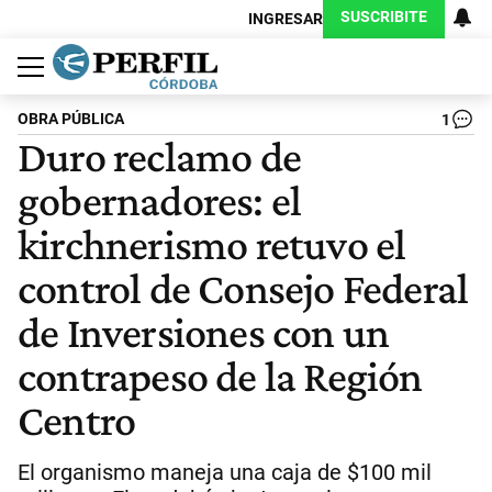
SUSCRIBITE
INGRESAR
Política
Economía
Judiciales
Sociedad
Cultura
Espectáculos
Deportes
Protagonistas
OBRA PÚBLICA
1
Duro reclamo de
gobernadores: el
kirchnerismo retuvo el
control de Consejo Federal
de Inversiones con un
contrapeso de la Región
Centro
El organismo maneja una caja de $100 mil