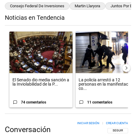
Consejo Federal De Inversiones
Martin Llaryora
Juntos Por El 
Noticias en Tendencia
Este listado muestra los artículos con más comentarios en los últimos 
Un artículo de tendencia con el título "El Senado dio media sanción 
Un artículo de tendencia con el t
El Senado dio media sanción a
La policía arrestó a 12
la Inviolabilidad de la P...
personas en la manifestación
co...
74 comentarios
11 comentarios
INICIAR SESIÓN
|
CREAR CUENTA
Conversación
SIGA ESTA CON
SEGUIR