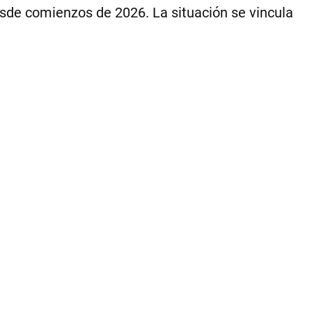
fin
esde comienzos de 2026. La situación se vincula
de
me
|
.
1