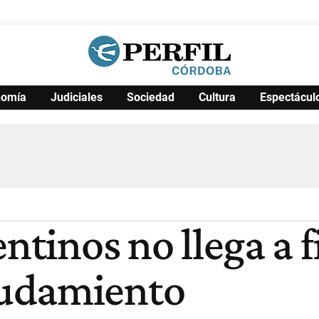
nomía
Judiciales
Sociedad
Cultura
Espectácul
Política
Pymes
Salud
Internacional
Clima
Deportes
Business
Noticias
Caras
entinos no llega a 
eudamiento