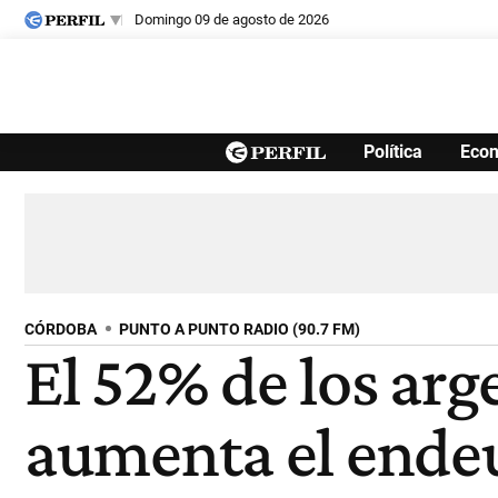
domingo 09 de agosto de 2026
Últimas noticias
Política
Eco
Inicio
Ahora
Opinión
Cultura
Arte
Educación
Videos
Córdoba
Reperfilar
Diario del Juicio
CÓRDOBA
PUNTO A PUNTO RADIO (90.7 FM)
El 52% de los arg
aumenta el end